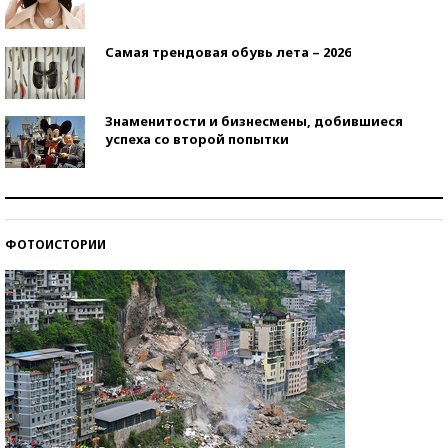
Самая трендовая обувь лета – 2026
Знаменитости и бизнесмены, добившиеся
успеха со второй попытки
Как защититься от солнца на курорте?
ФОТОИСТОРИИ
Кто изобрел средства связи?