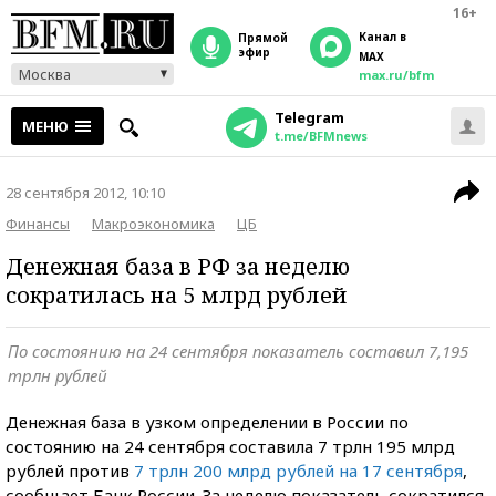
16+
Канал в
прямой
эфир
MAX
Москва
max.ru/bfm
Telegram
МЕНЮ
t.me/BFMnews
28 сентября 2012, 10:10
Финансы
Макроэкономика
ЦБ
Денежная база в РФ за неделю
сократилась на 5 млрд рублей
По состоянию на 24 сентября показатель составил 7,195
трлн рублей
Денежная база в узком определении в России по
состоянию на 24 сентября составила 7 трлн 195 млрд
рублей против
7 трлн 200 млрд рублей на 17 сентября
,
сообщает Банк России. За неделю показатель сократился