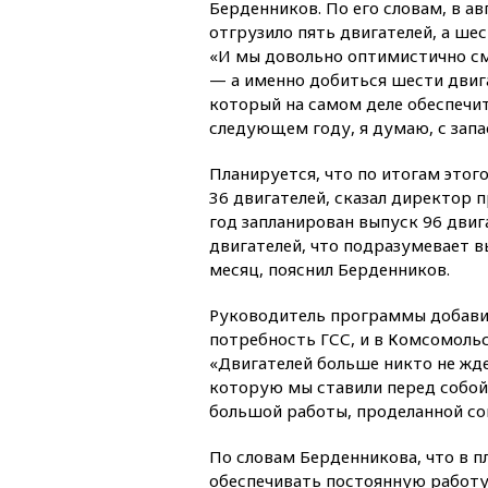
Берденников. По его словам, в а
отгрузило пять двигателей, а шес
«И мы довольно оптимистично с
— а именно добиться шести двига
который на самом деле обеспечи
следующем году, я думаю, с запа
Планируется, что по итогам этог
36 двигателей, сказал директор
год запланирован выпуск 96 двига
двигателей, что подразумевает вы
месяц, пояснил Берденников.
Руководитель программы добавил
потребность ГСС, и в Комсомольс
«Двигателей больше никто не ждет
которую мы ставили перед собой, 
большой работы, проделанной со
По словам Берденникова, что в п
обеспечивать постоянную работу