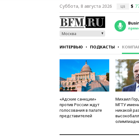
Суббота, 8 августа 2026
$
7
ЦБ
Busi
прям
Москва
ИНТЕРВЬЮ
ПОДКАСТЫ
КОМПА
СТИЛЬ
ТЕСТЫ
«Адские санкции»
Михаил Гор
против России ждут
МГТУ имени
голосования в палате
никакой ра
представителей
высокобалл
олимпиадн