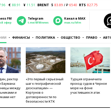
7.96
€
88.91
¥
11.51
BRENT
$
83.89
/ ₽
6540
RTS
827.75
ness FM
Telegram
Канал в MAX
ой эфир
t.me/BFMnews
max.ru/bfm
НИИ
ФИНАНСЫ
ПОЛИТИКА
ОБЩЕСТВО
ПРАВО
АВТ
дин, ректор
«Это первый серьезный
Турция ограничила
 Баумана:
шаг к географической
проход судов в Черное
зницы между
деэскалации» —
море на фоне
ьниками и
Кортунов о
участившихся атак
иками нет
договоренности по
безопасности КТК