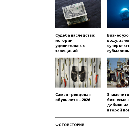
Судьба наследства:
Бизнес ух
истории
воду: заче
удивительных
суперъяхт
завещаний
субмарин
Самая трендовая
Знаменито
обувь лета – 2026
бизнесмен
добившиес
второй по
ФОТОИСТОРИИ