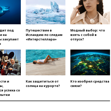
попытке попасть в Россию
вчера, 22:28
Бессент
анонсировал скорое
соглашение о прекращении
огня США и Ирана
вчера, 22:15
Три человека
одит под
Путешествие в
Модный выбор: что
получили ножевые ранения
м на
Исландию по следам
взять с собой в
при нападении в Чехии
ы закупают
«Интерстеллара»
отпуск?
ы
вчера, 22:00
Путин поручил
выделить средства на новые
РЛС для Белгородской
области
вчера, 21:56
The Atlantic: Маск
отказал Украине в
использовании Starlink для
атак вглубь РФ
сти и
Как защититься от
Кто изобрел средства
ы,
солнца на курорте?
связи?
вчера, 21:35
После пожара на
я успеха со
складе в Брянске возбудили
пытки
уголовное дело
вчера, 21:26
Лидеры сборной
РФ по гимнастике получили