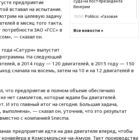
суда на пост президента
вгусте предприятие
Венгрии
той вставал на испытание.
мотрим на целевую задачу
16:50
Politico: «Газовая
авантюра Германии ставит под
телей в месяц того такта,
угрозу европейскую зиму»
т потребности ЗАО «ГСС» в
Все новости »
сом», — сказал он.
16:16
Беспилотник взорвался
вблизи газопровода в
Болгарии
о года «Сатурн» выпустит
 программы. На следующий
15:25
При атаке БПЛА в
телей, в 2014 году — 120 двигателей, в 2015 году — 150
Белгородской области погиб
мирный житель
ход сначала на восемь, затем на 10 и на 12 двигателей в
14:54
В Аргентине умер отец
футболиста Лионеля Месси
, что предприятие в полном объеме обеспечило
14:43
Турция ограничила
ке нет самолетов, которые ждали бы двигателей.
судоходство в Черном море
. И это главный итог на сегодня. Большая задача,
14:20
Генпрокурором США
выполнена», — сказал он, уточнив, что это результат
стал Тодд Бланш
вместно с компанией Snecma.
13:37
Пляжи Геленджика
ланах предприятия идти на два двигателя вперед, чтобы
закрыты из-за опасности БПЛА
 конвейера в Комсомольске-на-Амуре. Такт производства