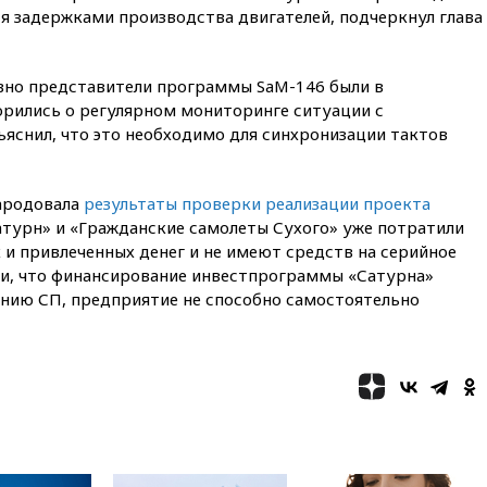
13:03
Испания ввела
я задержками производства двигателей, подчеркнул глава
погранконтроль для
итальянских туристов
12:27
Возгорание на Ильском
авно представители программы SaM-146 были в
НПЗ, вызванное атакой БПЛА,
рились о регулярном мониторинге ситуации с
потушили
яснил, что это необходимо для синхронизации тактов
11:47
Суд оставил под
арестом Rolls-Royce блогера
Лерчек
народовала
результаты проверки реализации проекта
11:07
При столкновении
атурн» и «Гражданские самолеты Сухого» уже потратили
катера и лодки под Самарой
и привлеченных денег и не имеют средств на серийное
погибли два человека
и, что финансирование инвестпрограммы «Сатурна»
10:27
Движение по трассе
ению СП, предприятие не способно самостоятельно
«Новороссия» восстановлено
09:55
Силы ПВО перехватили
за утро 85 БПЛА над
территорией РФ
09:25
Ильский НПЗ на Кубани
загорелся после падения
обломков дрона