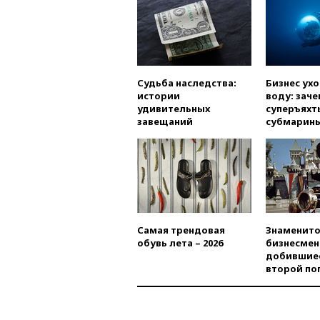
Судьба наследства:
Бизнес ух
истории
воду: заче
удивительных
суперъяхт
завещаний
субмарин
Самая трендовая
Знаменито
обувь лета – 2026
бизнесмен
добившиес
второй по