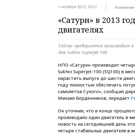
1 октября 2012, 10:37
Компании
«Сатурн» в 2013 го
двигателях
Сейчас предприятие производит в
для Sukhoi SuperJet-100
НПО «Сатурн» производит четыре
Sukhoi SuperJet-100 (SSJ100) в ме
нарастить выпуск до шести двига
году полностью обеспечить потр
самолетов Сухого», сообщил ди
Михаил Берденников, передает
Р
Он уточнил, что в конце прошлог
производило один двигатель в ме
новость на сегодняшний день это
четыре стабильных двигателя в м