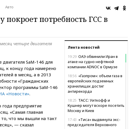
Авто
ду покроет потребность ГСС в
 месяц четыре двигателя
Лента новостей
19:29
ОАЭ обвинили Иран в
 двигателя SaM-146 для
атаке на судно нефтяной
компании ADNOC в Ормузе
сяц, к концу года намерено
телей в месяц, а в 2013
18:56
«Газпром»: объем газа в
ебности «Гражданских
европейских подземных
хранилищах достиг
ректор программы SaM-146
антирекорда
ИА «Новости»
.
18:25
ТАСС: Уиткофф и
о года предприятие
Кушнер могут вскоре посетить
Москву и Киев
сяц. «Самая главная
 то, что мы вышли на такт
17:43
«Тиса» выдвинула экс-
есяц», — сказал
председателя Верховного