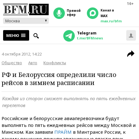
16+
Канал в
прямой
эфир
MAX
Москва
max.ru/bfm
Telegram
МЕНЮ
t.me/BFMnews
4 октября 2012, 14:22
Общество
Авто
Конфликты
РФ и Белоруссия определили число
рейсов в зимнем расписании
Каждая из сторон сможет выполнять по пять ежедневных
перелетов
Российские и белорусские авиаперевозчики будут
выполнять по пять ежедневных рейсов между Москвой и
Минском. Как заявили
ПРАЙМ
в Минтрансе России, к
такому решению пришли авиационные власти двух