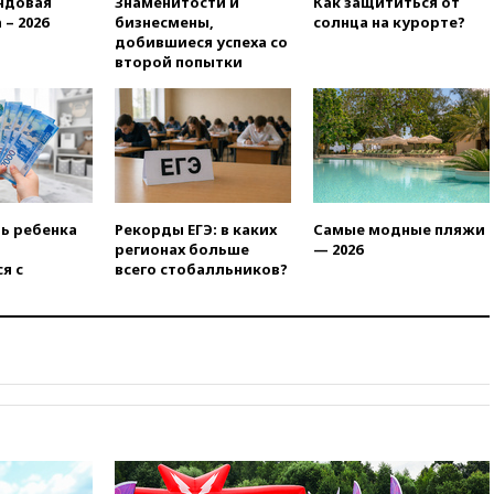
ндовая
Знаменитости и
Как защититься от
штурмовую дивизию
 – 2026
бизнесмены,
солнца на курорте?
легендарной
добившиеся успеха со
вчера, 22:15
Путин заслушал
второй попытки
доклад о ситуации на
добропольском направлении
вчера, 21:58
Генпрокуратура
признала нежелательным в
РФ американский Human
Rights Foundation
вчера, 21:35
«Аэрофлот»
ть ребенка
Рекорды ЕГЭ: в каких
Самые модные пляжи
отменяет часть рейсов в Сочи
регионах больше
— 2026
и Геленджик
я с
всего стобалльников?
вчера, 21:25
Руслан Терновой
выиграл золото чемпионата
Европы в прыжках с 10-
метровой вышки
вчера, 21:10
РФ не получала
обращений о прекращении
концессии строительства ж/д
в Армении
вчера, 21:00
В России вновь