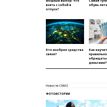
Модный выбор: что
Самая тре
взять с собой в
обувь лета
отпуск?
Кто изобрел средства
Как научи
связи?
правильно
обращатьс
деньгами?
Новости СМИ2
ФОТОИСТОРИИ