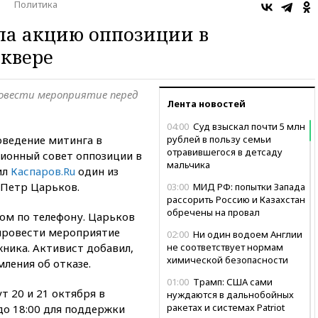
Политика
ла акцию оппозиции в
квере
овести мероприятие перед
Лента новостей
04:00
Суд взыскал почти 5 млн
оведение митинга в
рублей в пользу семьи
отравившегося в детсаду
ионный совет оппозиции в
мальчика
ил
Каспаров.Ru
один из
 Петр Царьков.
03:00
МИД РФ: попытки Запада
рассорить Россию и Казахстан
обречены на провал
том по телефону. Царьков
 провести мероприятие
02:00
Ни один водоем Англии
ника. Активист добавил,
не соответствует нормам
химической безопасности
ления об отказе.
01:00
Трамп: США сами
т 20 и 21 октября в
нуждаются в дальнобойных
ракетах и системах Patriot
до 18:00 для поддержки