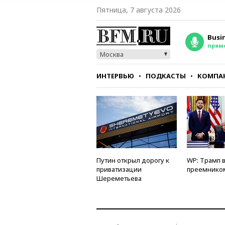
Пятница, 7 августа 2026
Busi
прям
Москва
ИНТЕРВЬЮ
ПОДКАСТЫ
КОМПА
СТИЛЬ
ТЕСТЫ
Путин открыл дорогу к
WP: Трамп 
приватизации
преемнико
Шереметьева