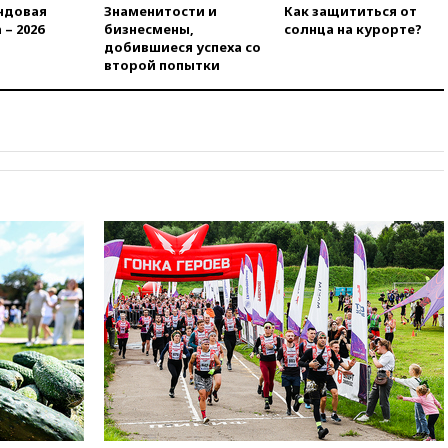
вчера, 19:25
Путин
ндовая
Знаменитости и
Как защититься от
прокомментировал первый
 – 2026
бизнесмены,
солнца на курорте?
номер «Единой России» в
добившиеся успеха со
бюллетене
второй попытки
вчера, 19:15
Путин обсудил с
Памфиловой подготовку к
единому дню голосования
вчера, 18:56
Wildberries
отрицает перенос основной
логистики за пределы России
вчера, 18:45
Крупнейший
склад маркетплейса Rozetka
сгорел под Киевом
вчера, 18:35
Джаред Лето
лишился роли в фильме
Барри Левинсона на фоне
обвинений в насилии
вчера, 18:28
Выборы ректора
ГИТИСа перенесены на «после
1 ноября»
вчера, 18:15
Путин указал на