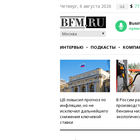
Четверг, 6 августа 2026
$
77
ЦБ
Busi
прям
Москва
ИНТЕРВЬЮ
ПОДКАСТЫ
КОМПА
СТИЛЬ
ТЕСТЫ
ЦБ повысил прогноз по
В России р
инфляции, но не
производст
исключил дальнейшего
бензина ни
снижения ключевой
экологичес
ставки