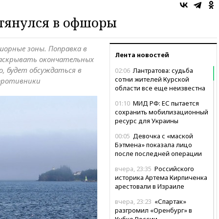
тянулся в офшоры
шорные зоны. Поправка в
Лента новостей
раскрывать окончательных
о, будет обсуждаться в
02:06
Лантратова: судьба
сотни жителей Курской
 противники
области все еще неизвестна
01:10
МИД РФ: ЕС пытается
сохранить мобилизационный
ресурс для Украины
00:05
Девочка с «маской
Бэтмена» показала лицо
после последней операции
вчера, 23:35
Российского
историка Артема Кирпиченка
арестовали в Израиле
вчера, 23:23
«Спартак»
разгромил «Оренбург» в