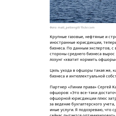
Фото: matt_pettengill/ flickr.com
Крупные газовые, нефтяные и ст
иностранные юрисдикции, теперь
бизнеса. По данным экспертов, с 
стороны среднего бизнеса вырос 
лозунг «хватит кормить офшоры»
Цель ухода в офшоры такая же, к
бизнеса и интеллектуальной собс
Партнер «Линии права» Сергей К
офшоров: «Это все-таки достато
офшорной юрисдикции плюс затра
за ведение бухгалтерского учета,
иные услуги. Я подозреваю, что 
сейчас пытается оптимизировать