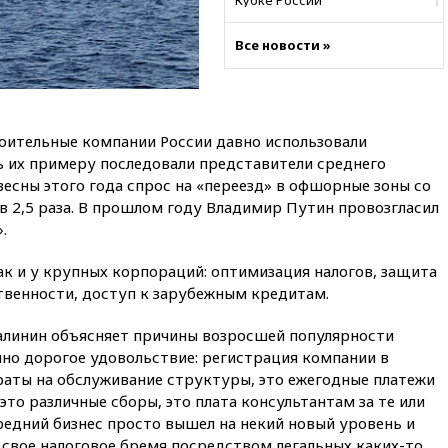
Кубке России
вчера, 23:00
Пост Дмитриева в
Все новости »
X о миграционном кризисе в
Сеуте набрал миллион
просмотров
вчера, 22:49
Минпромторг:
банкротство «Кванта» не
роительные компании России давно использовали
означает прекращения
 их примеру последовали представители среднего
производства телевизоров в
весны этого года спрос на «переезд» в офшорные зоны со
РФ
в 2,5 раза. В прошлом году Владимир Путин провозгласил
вчера, 22:35
Семь грузовых
.
вагонов сошли с рельсов в
Оренбургской области
ак и у крупных корпораций: оптимизация налогов, защита
вчера, 22:22
Минфин: в июле
твенности, доступ к зарубежным кредитам.
выросли нефтегазовые
доходы российского бюджета
алинин объясняет причины возросшей популярности
вчера, 22:15
Аксаков: ЦБ
чно дорогое удовольствие: регистрация компании в
согласовал первый стандарт
ты на обслуживание структуры, это ежегодные платежи
исламского банкинга
 это различные сборы, это плата консультантам за те или
вчера, 21:43
Организаторы
средний бизнес просто вышел на некий новый уровень и
«Интервидения»
 свое налоговое бремя посредством легальных каких-то