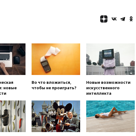
ЧЕ российские синхронистки
вчера, 20:15
ТАСС: жизни
главы «Уралдронзавода»
после взрыва ничего не
угрожает
вчера, 20:08
По всей Грузии
снова отключилось
электричество
вчера, 20:00
Зеленский связал
дефицит ракет с попыткой
Запада принудить Киев к
уступкам
ческая
Во что вложиться,
Новые возможности
вчера, 19:45
Памфилова: ЦИК
: новые
чтобы не проиграть?
искусственного
примет беспрецедентные
сти
интеллекта
меры безопасности во время
выборов
вчера, 19:35
Памфилова
сообщила об омоложении
партийных списков на выборах
в Госдуму