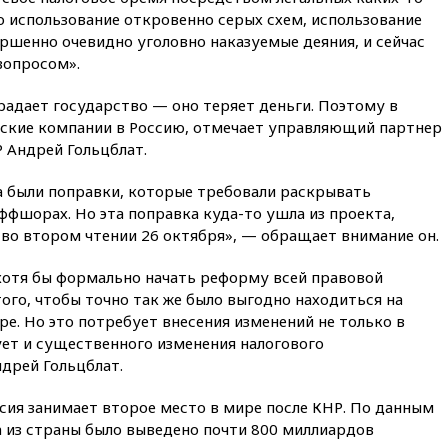
подтвердили, что конкурс
о использование откровенно серых схем, использование
пройдет в Саудовской Аравии
ршенно очевидно уголовно наказуемые деяния, и сейчас
вчера, 21:35
Машков: в РФ
вопросом».
подготовили концепцию
развития театрального
радает государство — оно теряет деньги. Поэтому в
искусства до 2035 года
йские компании в Россию, отмечает управляющий партнер
вчера, 21:21
Правительство
 Андрей Гольцблат.
РФ разрешило продажу
бензина старых
а были поправки, которые требовали раскрывать
экологических классов
фшорах. Но эта поправка куда-то ушла из проекта,
вчера, 21:15
Путин обсудил с
во втором чтении 26 октября», — обращает внимание он.
Машковым 150-летие Союза
театральных деятелей
отя бы формально начать реформу всей правовой
вчера, 20:47
Newsweek:
того, чтобы точно так же было выгодно находиться на
«взрывная» диарея охватила
ре. Но это потребует внесения изменений не только в
47 из 50 штатов США
ует и существенного изменения налогового
вчера, 20:35
ПВО за 12 часов
дрей Гольцблат.
сбила 200 украинских
беспилотников
сия занимает второе место в мире после КНР. По данным
ода из страны было выведено почти 800 миллиардов
вчера, 20:20
Третий комплект
золотых медалей выиграли на