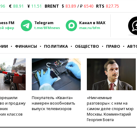
.96
€
88.91
¥
11.51
BRENT
$
83.89
/ ₽
6540
RTS
827.75
ness FM
Telegram
Канал в MAX
ой эфир
t.me/BFMnews
max.ru/bfm
НИИ
ФИНАНСЫ
ПОЛИТИКА
ОБЩЕСТВО
ПРАВО
АВТ
азрешили
Покупатель «Кванта»
«Никчемные
во и продажу
намерен возобновить
разговоры»: с кем на
зких
выпуск телевизоров
самом деле спорит мэр
ких классов
Москвы. Комментарий
Георгия Бовта