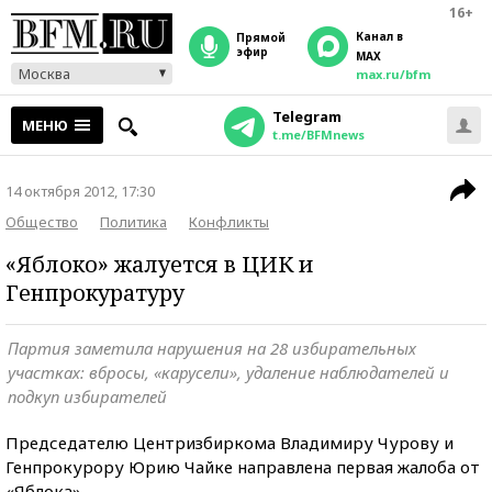
16+
Канал в
прямой
эфир
MAX
Москва
max.ru/bfm
Telegram
МЕНЮ
t.me/BFMnews
14 октября 2012, 17:30
Общество
Политика
Конфликты
«Яблоко» жалуется в ЦИК и
Генпрокуратуру
Партия заметила нарушения на 28 избирательных
участках: вбросы, «карусели», удаление наблюдателей и
подкуп избирателей
Председателю Центризбиркома Владимиру Чурову и
Генпрокурору Юрию Чайке направлена первая жалоба от
«Яблока».