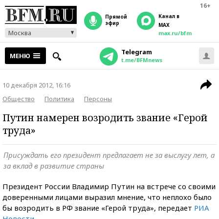
16+
Канал в
прямой
эфир
MAX
Москва
max.ru/bfm
Telegram
МЕНЮ
t.me/BFMnews
10 декабря 2012, 16:16
Общество
Политика
Персоны
Путин намерен возродить звание «Герой
труда»
Присуждать его президент предлагает не за выслугу лет, а
за вклад в развитие страны
Президент России Владимир Путин на встрече со своими
доверенными лицами выразил мнение, что неплохо было
бы возродить в РФ звание «Герой труда», передает
РИА
Новости
.