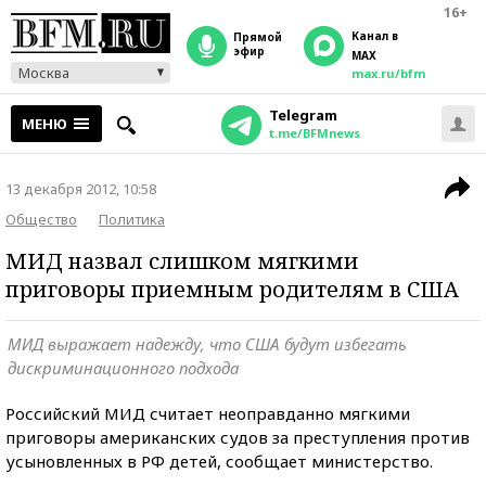
16+
Канал в
прямой
эфир
MAX
Москва
max.ru/bfm
Telegram
МЕНЮ
t.me/BFMnews
13 декабря 2012, 10:58
Общество
Политика
МИД назвал слишком мягкими
приговоры приемным родителям в США
МИД выражает надежду, что США будут избегать
дискриминационного подхода
Российский МИД считает неоправданно мягкими
приговоры американских судов за преступления против
усыновленных в РФ детей, сообщает министерство.