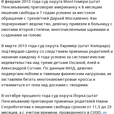
В феврале 2010 года суд округа Монтгомери (штат
Пенсильвания) приговорил американку к 8 месяцам
лишения свободы и 7 годам условно за жестокое
обращение с трехлетней Дарьей Москаленко. Как
подчеркивает ведомство, девочку привезли в больницу с
ожогами второй степени, многочисленными шрамами и
ссадинами на голове.
В марте 2010 года суд округа Лаример (штат Колорадо)
подтвердил сделку со следствием приемных родителей и
назначил каждому 4 года условно за систематические
издевательства над тремя детьми Оксаной, Аней и
Александрой Сотник. По данным МИД, девочек
подвергали побоям и тяжелым физическим нагрузкам, их
заставляли бегать многокилометровые кроссы и
отжиматься от пола над досками с гвоздями.
В октябре прошлого года суд округа Йорка (штат
Пенсильвания) приговорил приемных родителей Ивана
Скоробогатова к лишению свободы сроком от 11,5 до 23
месяцев, а с учетом времени, проведенного в СИЗО,
их