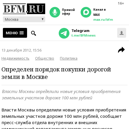
16+
Канал в
прямой
эфир
MAX
Москва
max.ru/bfm
Telegram
МЕНЮ
t.me/BFMnews
13 декабря 2012, 15:56
Недвижимость
Общество
Политика
Определен порядок покупки дорогой
земли в Москве
Власти Москвы определили новые условия приобретения
земельных участков дороже 100 млн рублей
Власти Москвы определили новые условия приобретения
земельных участков дороже 100 млн рублей, сообщает
пресс-служба отдела внутренних и внешних
коммуникаций департамента земельных ресурсов