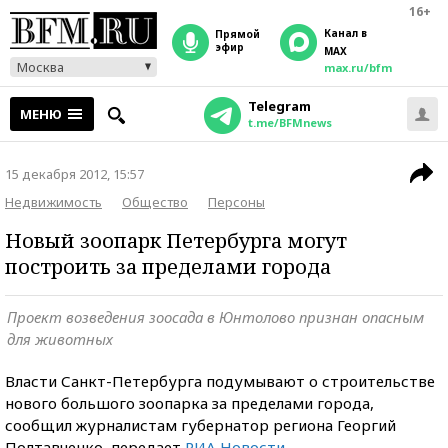
16+
Канал в
прямой
эфир
MAX
Москва
max.ru/bfm
Telegram
МЕНЮ
t.me/BFMnews
15 декабря 2012, 15:57
Недвижимость
Общество
Персоны
Новый зоопарк Петербурга могут
построить за пределами города
Проект возведения зоосада в Юнтолово признан опасным
для животных
Власти Санкт-Петербурга подумывают о строительстве
нового большого зоопарка за пределами города,
сообщил журналистам губернатор региона Георгий
Полтавченко, передает
РИА Новости
.