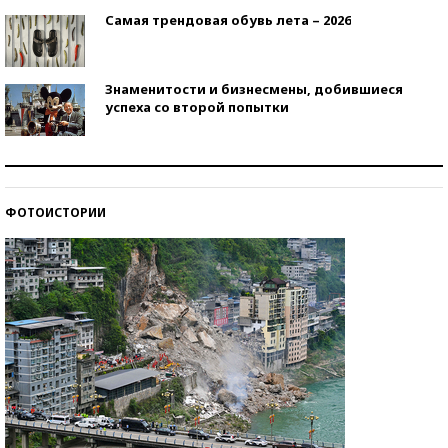
Самая трендовая обувь лета – 2026
Знаменитости и бизнесмены, добившиеся
успеха со второй попытки
Как защититься от солнца на курорте?
ФОТОИСТОРИИ
Кто изобрел средства связи?