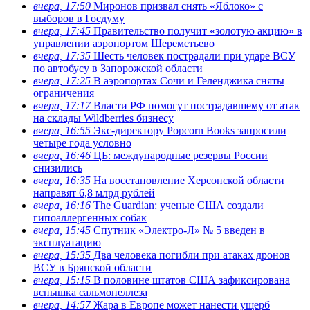
вчера, 17:50
Миронов призвал снять «Яблоко» с
выборов в Госдуму
вчера, 17:45
Правительство получит «золотую акцию» в
управлении аэропортом Шереметьево
вчера, 17:35
Шесть человек пострадали при ударе ВСУ
по автобусу в Запорожской области
вчера, 17:25
В аэропортах Сочи и Геленджика сняты
ограничения
вчера, 17:17
Власти РФ помогут пострадавшему от атак
на склады Wildberries бизнесу
вчера, 16:55
Экс-директору Popcorn Books запросили
четыре года условно
вчера, 16:46
ЦБ: международные резервы России
снизились
вчера, 16:35
На восстановление Херсонской области
направят 6,8 млрд рублей
вчера, 16:16
The Guardian: ученые США создали
гипоаллергенных собак
вчера, 15:45
Спутник «Электро-Л» № 5 введен в
эксплуатацию
вчера, 15:35
Два человека погибли при атаках дронов
ВСУ в Брянской области
вчера, 15:15
В половине штатов США зафиксирована
вспышка сальмонеллеза
вчера, 14:57
Жара в Европе может нанести ущерб