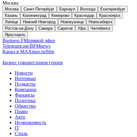
Москва
Москва
Санкт-Петербург
Барнаул
Вологда
Екатеринбург
Казань
Калининград
Кемерово
Краснодар
Красноярск
Липецк
Нижний Новгород
Новокузнецк
Новосибирск
Ростов-на-Дону
Самара
Саратов
Уфа
Челябинск
Ярославль
Business FM
прямой эфир
Telegram
t.me/BFMnews
Канал в MAX
max.ru/bfm
Бизнес говорит:
ищем героев
Новости
Интервью
Подкасты
Компании
Финансы
Политика
Общество
Право
Авто
Недвижимость
IT
Стиль