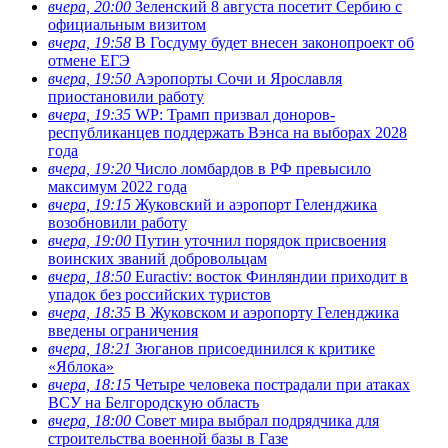
вчера, 20:00
Зеленский 8 августа посетит Сербию с
официальным визитом
вчера, 19:58
В Госдуму будет внесен законопроект об
отмене ЕГЭ
вчера, 19:50
Аэропорты Сочи и Ярославля
приостановили работу
вчера, 19:35
WP: Трамп призвал доноров-
республиканцев поддержать Вэнса на выборах 2028
года
вчера, 19:20
Число ломбардов в РФ превысило
максимум 2022 года
вчера, 19:15
Жуковский и аэропорт Геленджика
возобновили работу
вчера, 19:00
Путин уточнил порядок присвоения
воинских званий добровольцам
вчера, 18:50
Euractiv: восток Финляндии приходит в
упадок без российских туристов
вчера, 18:35
В Жуковском и аэропорту Геленджика
введены ограничения
вчера, 18:21
Зюганов присоединился к критике
«Яблока»
вчера, 18:15
Четыре человека пострадали при атаках
ВСУ на Белгородскую область
вчера, 18:00
Совет мира выбрал подрядчика для
строительства военной базы в Газе