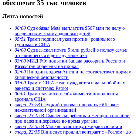
обеспечат 35 тыс человек
Лента новостей
06:00
Суд обязал Meta выплатить $567 млн по делу о
вреде психическому здоровью детей
05:51
Трамп подписал указ против «родильного
туризма» в США
04:00
Суд взыскал почти 5 млн рублей в пользу семьи
отравившегося в детсаду мальчика
03:00
МИД РФ: попытки Запада рассорить Россию и
Казахстан обречены на провал
02:00
Ни один водоем Англии не соответствует нормам
химической безопасности
01:00
Трамп: США сами нуждаются в дальнобойных
ракетах и системах Patriot
00:01
Трамп заявил о необходимости пополнения
арсенала США
вчера, 23:28
Слуцкий призвал признать «Яблоко»
нежелательной организацией
вчера, 23:15
В Смоленске ребенок и женщина погибли
при падении деревьев во время урагана
вчера, 22:55
В Москве в пятницу ожидаются ливни
вчера, 22:35
Винисиус продлил контракт с «Реалом» до