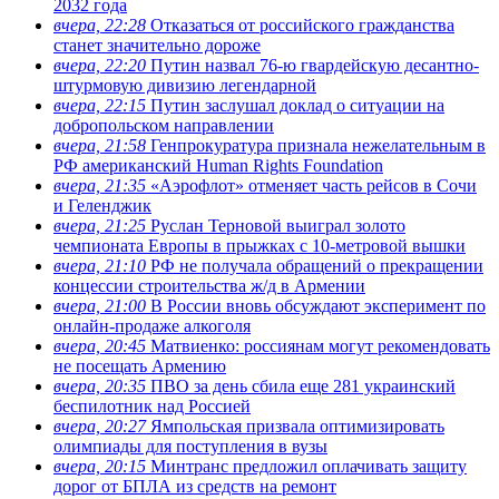
2032 года
вчера, 22:28
Отказаться от российского гражданства
станет значительно дороже
вчера, 22:20
Путин назвал 76-ю гвардейскую десантно-
штурмовую дивизию легендарной
вчера, 22:15
Путин заслушал доклад о ситуации на
добропольском направлении
вчера, 21:58
Генпрокуратура признала нежелательным в
РФ американский Human Rights Foundation
вчера, 21:35
«Аэрофлот» отменяет часть рейсов в Сочи
и Геленджик
вчера, 21:25
Руслан Терновой выиграл золото
чемпионата Европы в прыжках с 10-метровой вышки
вчера, 21:10
РФ не получала обращений о прекращении
концессии строительства ж/д в Армении
вчера, 21:00
В России вновь обсуждают эксперимент по
онлайн-продаже алкоголя
вчера, 20:45
Матвиенко: россиянам могут рекомендовать
не посещать Армению
вчера, 20:35
ПВО за день сбила еще 281 украинский
беспилотник над Россией
вчера, 20:27
Ямпольская призвала оптимизировать
олимпиады для поступления в вузы
вчера, 20:15
Минтранс предложил оплачивать защиту
дорог от БПЛА из средств на ремонт