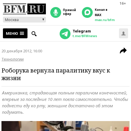
16+
Канал в
прямой
эфир
MAX
Москва
max.ru/bfm
Telegram
МЕНЮ
t.me/BFMnews
20 декабря 2012, 16:00
Технологии
Роборука вернула паралитику вкус к
жизни
Американка, страдающая полным параличом конечностей,
впервые за последние 10 лет поела самостоятельно. Чтобы
поднести еду ко рту, женщине достаточно об этом
подумать.