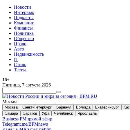
Новости
Интервью
Подкасты
Компании
Финансы
Политика
Общество
Право
Авто
Недвижимость
IT
Стиль
Тесты
16+
Пятница, 7 августа 2026
Москва
Москва
Санкт-Петербург
Барнаул
Вологда
Екатеринбург
Каз
Самара
Саратов
Уфа
Челябинск
Ярославль
Business FM
прямой эфир
Telegram
t.me/BFMnews
Канал в MAX
max.ru/bfm