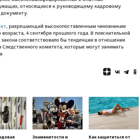
оптимизировать олимпиады
лужащих, относящихся к руководящему кадровому
для поступления в вузы
к документу.
20:15
Минтранс предложил
оплачивать защиту дорог от
ект
, разрешающий высокопоставленным чиновникам
БПЛА из средств на ремонт
 возраста, 4 сентября прошлого года. В пояснительной
20:00
Зеленский 8 августа
е закона соответствовало бы тенденции в отношении
посетит Сербию с
в Следственного комитета, которые могут занимать
официальным визитом
а.
19:58
В Госдуму будет внесен
законопроект об отмене ЕГЭ
19:50
Аэропорты Сочи и
Ярославля приостановили
работу
19:35
WP: Трамп призвал
доноров-республиканцев
поддержать Вэнса на выборах
2028 года
19:20
Число ломбардов в РФ
превысило максимум 2022
года
ндовая
Знаменитости и
Как защититься от