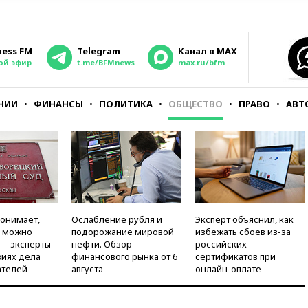
ness FM
Telegram
Канал в MAX
ой эфир
t.me/BFMnews
max.ru/bfm
НИИ
ФИНАНСЫ
ПОЛИТИКА
ОБЩЕСТВО
ПРАВО
АВТ
понимает,
Ослабление рубля и
Эксперт объяснил, как
и можно
подорожание мировой
избежать сбоев из-за
 — эксперты
нефти. Обзор
российских
виях дела
финансового рынка от 6
сертификатов при
ателей
августа
онлайн-оплате