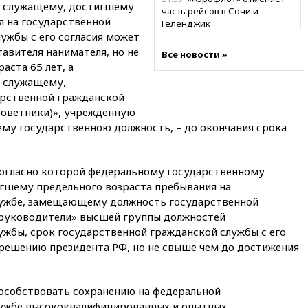
у служащему, достигшему
часть рейсов в Сочи и
я на государственной
Геленджик
лужбы с его согласия может
21:25
Руслан Терновой
авителя нанимателя, но не
Все новости »
выиграл золото чемпионата
аста 65 лет, а
Европы в прыжках с 10-
 служащему,
метровой вышки
рственной гражданской
21:10
РФ не получала
советники)», учрежденную
обращений о прекращении
му государственною должность, – до окончания срока
концессии строительства ж/д
в Армении
21:00
В России вновь
согласно которой федеральному государственному
обсуждают эксперимент по
гшему предельного возраста пребывания на
онлайн-продаже алкоголя
лужбе, замещающему должность государственной
20:45
Матвиенко: россиянам
«руководители» высшей группы должностей
могут рекомендовать не
ужбы, срок государственной гражданской службы с его
посещать Армению
 решению президента РФ, но не свыше чем до достижения
20:35
ПВО за день сбила еще
281 украинский беспилотник
над Россией
особствовать сохранению на федеральной
20:27
Ямпольская призвала
лужбе высококвалифицированных и опытных