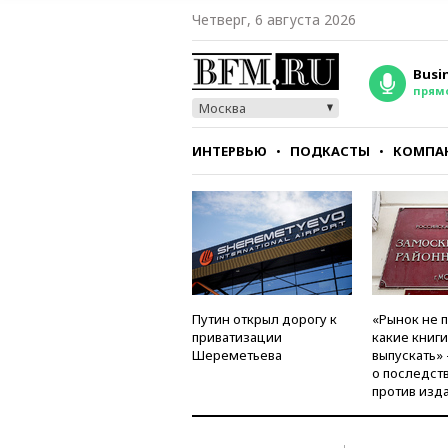
Четверг, 6 августа 2026
Busi
прям
Москва
ИНТЕРВЬЮ
ПОДКАСТЫ
КОМПА
СТИЛЬ
ТЕСТЫ
Путин открыл дорогу к
«Рынок не 
приватизации
какие книг
Шереметьева
выпускать»
о последст
против изд