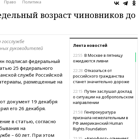
Право
Политика
едельный возраст чиновников до
 госслужбе
Лента новостей
ных руководителей
22:55
В Москве в пятницу
ин подписал федеральный
ожидаются ливни
татью 25 федерального
22:28
Отказаться от
данской службе Российской
российского гражданства
атериалы, размещенные на
станет значительно дороже
22:15
Путин заслушал доклад
о ситуации на добропольском
тот документ 19 декабря
направлении
рил его 26 декабря.
21:58
Генпрокуратура
признала нежелательным в
ние в статью, согласно
РФ американский Human
бывания на
Rights Foundation
жбе – 60 лет. При этом
21:35
«Аэрофлот» отменяет