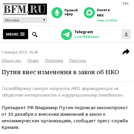
16+
Канал в
прямой
эфир
MAX
Москва
max.ru/bfm
Telegram
МЕНЮ
t.me/BFMnews
7 января 2013, 16:46
Общество
Право
Политика
Персоны
Путин внес изменения в закон об НКО
Господдержку смогут получить НКО, формирующие «в
обществе нетерпимость к коррупционному поведению»
Президент РФ Владимир Путин подписал законопроект
от 30 декабря о внесении изменений в закон о
некоммерческих организациях, сообщает пресс-служба
Кремля.