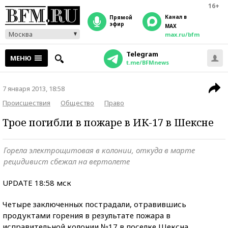
16+
Канал в
прямой
эфир
MAX
Москва
max.ru/bfm
Telegram
МЕНЮ
t.me/BFMnews
7 января 2013, 18:58
Происшествия
Общество
Право
Трое погибли в пожаре в ИК-17 в Шексне
Горела электрощитовая в колонии, откуда в марте
рецидивист сбежал на вертолете
UPDATE 18:58 мск
Четыре заключенных пострадали, отравившись
продуктами горения в результате пожара в
исправительной колонии №17 в поселке Шексна