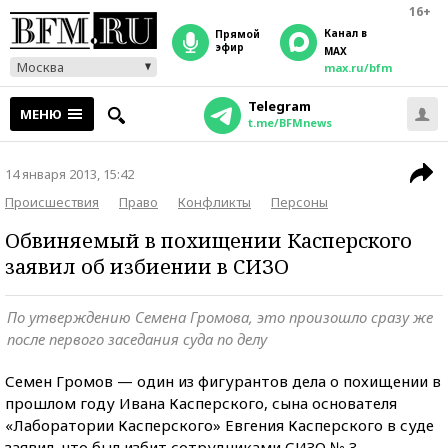
16+
Канал в
прямой
эфир
MAX
Москва
max.ru/bfm
Telegram
МЕНЮ
t.me/BFMnews
14 января 2013, 15:42
Происшествия
Право
Конфликты
Персоны
Обвиняемый в похищении Касперского
заявил об избиении в СИЗО
По утверждению Семена Громова, это произошло сразу же
после первого заседания суда по делу
Семен Громов — один из фигурантов дела о похищении в
прошлом году Ивана Касперского, сына основателя
«Лаборатории Касперского» Евгения Касперского в суде
заявил, что был избит сотрудниками СИЗО № 3.