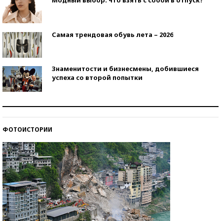
Самая трендовая обувь лета – 2026
Знаменитости и бизнесмены, добившиеся
успеха со второй попытки
Как защититься от солнца на курорте?
ФОТОИСТОРИИ
Кто изобрел средства связи?