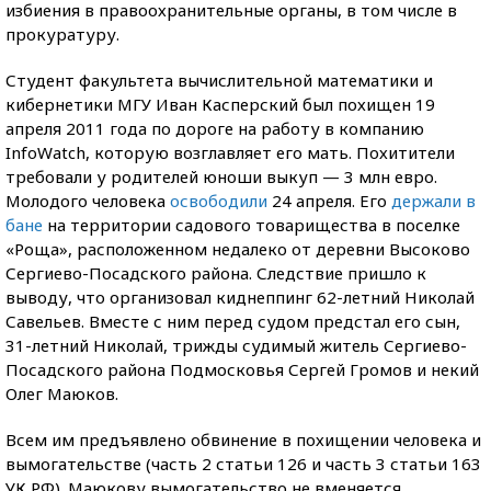
избиения в правоохранительные органы, в том числе в
прокуратуру.
Студент факультета вычислительной математики и
кибернетики МГУ Иван Касперский был похищен 19
апреля 2011 года по дороге на работу в компанию
InfoWatch, которую возглавляет его мать. Похитители
требовали у родителей юноши выкуп — 3 млн евро.
Молодого человека
освободили
24 апреля. Его
держали в
бане
на территории садового товарищества в поселке
«Роща», расположенном недалеко от деревни Высоково
Сергиево-Посадского района. Следствие пришло к
выводу, что организовал киднеппинг 62-летний Николай
Савельев. Вместе с ним перед судом предстал его сын,
31-летний Николай, трижды судимый житель Сергиево-
Посадского района Подмосковья Сергей Громов и некий
Олег Маюков.
Всем им предъявлено обвинение в похищении человека и
вымогательстве (часть 2 статьи 126 и часть 3 статьи 163
УК РФ). Маюкову вымогательство не вменяется.