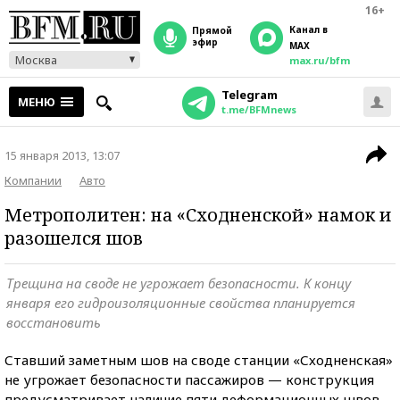
16+
Канал в
прямой
эфир
MAX
Москва
max.ru/bfm
Telegram
МЕНЮ
t.me/BFMnews
15 января 2013, 13:07
Компании
Авто
Метрополитен: на «Сходненской» намок и
разошелся шов
Трещина на своде не угрожает безопасности. К концу
января его гидроизоляционные свойства планируется
восстановить
Ставший заметным шов на своде станции «Сходненская»
не угрожает безопасности пассажиров — конструкция
предусматривает наличие пяти деформационных швов,