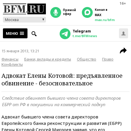
16+
Канал в
прямой
эфир
MAX
Москва
max.ru/bfm
Telegram
МЕНЮ
t.me/BFMnews
15 января 2013, 13:21
Финансы
Банки, вклады и кредиты
Общество
Право
Конфликты
Адвокат Елены Котовой: предъявленное
обвинение - безосновательное
Следствие обвиняет бывшего члена совета директоров
ЕБРР от РФ в покушении на коммерческий подкуп
Адвокат бывшего члена совета директоров
Европейского банка реконструкции и развития (ЕБРР)
Елены Котовой Сергей Мирзоев заявил, что его