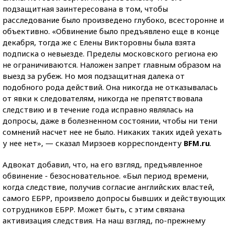
подзащитная заинтересована в том, чтобы
расследование было произведено глубоко, всесторонне и
объективно. «Обвинение было предъявлено еще в конце
декабря, тогда же с Елены Викторовны была взята
подписка о невыезде. Пределы московского региона ею
не ограничиваются. Наложен запрет главным образом на
выезд за рубеж. Но моя подзащитная далека от
подобного рода действий. Она никогда не отказывалась
от явки к следователям, никогда не препятствовала
следствию и в течение года исправно являлась на
допросы, даже в болезненном состоянии, чтобы ни тени
сомнений насчет нее не было. Никаких таких идей уехать
у нее нет», — сказал Мирзоев корреспонденту
BFM.ru
.
Адвокат добавил, что, на его взгляд, предъявленное
обвинение - безосновательное. «Был период времени,
когда следствие, получив согласие английских властей,
самого ЕБРР, произвело допросы бывших и действующих
сотрудников ЕБРР. Может быть, с этим связана
активизация следствия. На наш взгляд, по-прежнему