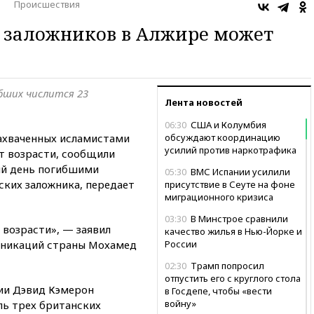
Происшествия
 заложников в Алжире может
ибших числится 23
Лента новостей
06:30
США и Колумбия
захваченных исламистами
обсуждают координацию
усилий против наркотрафика
т возрасти, сообщили
ий день погибшими
05:30
ВМС Испании усилили
ских заложника, передает
присутствие в Сеуте на фоне
миграционного кризиса
03:30
В Минстрое сравнили
 возрасти», — заявил
качество жилья в Нью-Йорке и
уникаций страны Мохамед
России
02:30
Трамп попросил
отпустить его с круглого стола
ии Дэвид Кэмерон
в Госдепе, чтобы «вести
войну»
ль трех британских