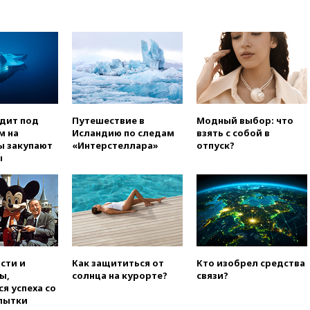
вчера, 22:15
Три человека
получили ножевые ранения
при нападении в Чехии
вчера, 22:00
Путин поручил
выделить средства на новые
РЛС для Белгородской
области
одит под
Путешествие в
Модный выбор: что
вчера, 21:56
The Atlantic: Маск
м на
Исландию по следам
взять с собой в
отказал Украине в
ы закупают
«Интерстеллара»
отпуск?
использовании Starlink для
ы
атак вглубь РФ
вчера, 21:35
После пожара на
складе в Брянске возбудили
уголовное дело
вчера, 21:26
Лидеры сборной
РФ по гимнастике получили
официальный отказ в визах от
сти и
Как защититься от
Кто изобрел средства
Хорватии
ы,
солнца на курорте?
связи?
вчера, 21:15
Пентагон
я успеха со
опубликовал 16 новых видео с
пытки