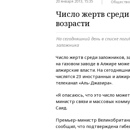
20 января 2013, 15:35
Общество
Число жертв среди
возрасти
На сегодняшний день в списке пог
заложника
Число жертв среди заложников, 
на газовом заводе в Алжире може
алжирские власти. На сегодняшн
числятся 23 иностранных и алжир
телеканал «Аль-Джазира».
«Я опасаюсь, что это число может
министр связи и массовых комм
Саид.
Премьер-министр Великобритан
сообщил, что подтверждена гибе