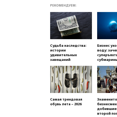
РЕКОМЕНДУЕМ:
Судьба наследства:
Бизнес ух
истории
воду: заче
удивительных
суперъяхт
завещаний
субмарин
Самая трендовая
Знаменито
обувь лета – 2026
бизнесмен
добившиес
второй по