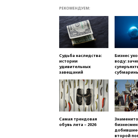
РЕКОМЕНДУЕМ:
Судьба наследства:
Бизнес ух
истории
воду: заче
удивительных
суперъяхт
завещаний
субмарин
Самая трендовая
Знаменито
обувь лета – 2026
бизнесмен
добившиес
второй по