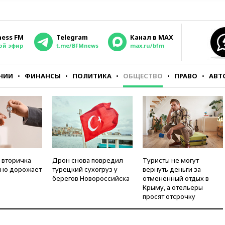
ness FM
Telegram
Канал в MAX
ой эфир
t.me/BFMnews
max.ru/bfm
НИИ
ФИНАНСЫ
ПОЛИТИКА
ОБЩЕСТВО
ПРАВО
АВТ
 вторичка
Дрон снова повредил
Туристы не могут
но дорожает
турецкий сухогруз у
вернуть деньги за
берегов Новороссийска
отмененный отдых в
Крыму, а отельеры
просят отсрочку