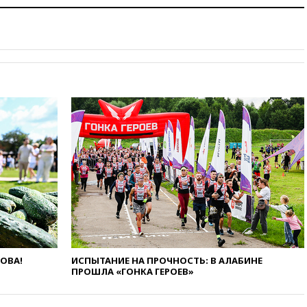
НЛО
вчера, 21:00
На границе
Украины с Польшей скопилось
свыше 6,5 тысячи грузовиков
вчера, 20:53
Швыдкой:
«Интервидение» точно
пройдет в 2026 году
вчера, 20:45
ПВО за день
сбила еще 75 украинских
беспилотников над Россией
вчера, 20:35
Велосипедист
погиб при атаке FPV-дрона в
Белгородской области
вчера, 20:30
Лидию Невзорову
заочно арестовали по делу о
финансировании
экстремизма
ЛОВА!
ИСПЫТАНИЕ НА ПРОЧНОСТЬ: В АЛАБИНЕ
вчера, 20:20
Суд США
ПРОШЛА «ГОНКА ГЕРОЕВ»
постановил остановить
строительство бального зала в
Белом доме