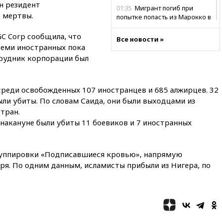
н резидент
01:35
Мигрант погиб при
е мертвы.
попытке попасть из Марокко в
Сеуту на параплане
C Corp сообщила, что
Все новости »
00:30
FT: ЕС не готов принять в
 семи иностранных пока
блок Украину из-за уровня
трудник корпорации был
коррупции
вчера, 23:35
Лукашенко
объяснил экономическую
среди освобожденных 107 иностранцев и 685 алжирцев. 32
выгоду безвизового режима с
ыли убиты. По словам Саида, они были выходцами из
ЕС
тран.
вчера, 22:59
На башню
накануне были убиты 11 боевиков и 7 иностранных
ресторана «Армения» в
Москве вернут утраченную
скульптуру балерины
группировки «Подписавшиеся кровью», напрямую
вчера, 22:45
Литовец
аря. По одним данным, исламисты прибыли из Нигера, по
протаранил погранпункт при
попытке попасть в Россию
вчера, 22:28
Бессент
анонсировал скорое
соглашение о прекращении
огня США и Ирана