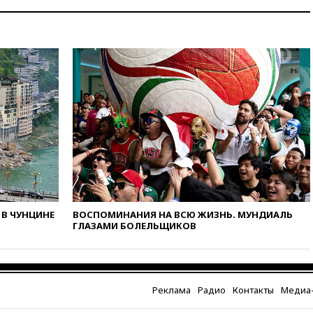
вчера, 18:55
Минобороны
отчиталось об ударах по двум
украинским сухогрузам в
Черном море
вчера, 18:47
Школьники из РФ
стали абсолютными
чемпионами на олимпиаде по
ИИ
вчера, 18:39
Два человека
погибли в результате удара
ВСУ по многоэтажке в Керчи
вчера, 18:25
Беспилотник
атаковал турецкий сухогруз у
побережья Новороссийска
В ЧУНЦИНЕ
ВОСПОМИНАНИЯ НА ВСЮ ЖИЗНЬ. МУНДИАЛЬ
ГЛАЗАМИ БОЛЕЛЬЩИКОВ
вчера, 18:18
Товарооборот
Китая и России вырос в этом
году более чем на четверть
вчера, 17:55
Мужчина получил
Реклама
Радио
Контакты
Медиа-
ранения при атаке дрона на
Белгородскую область