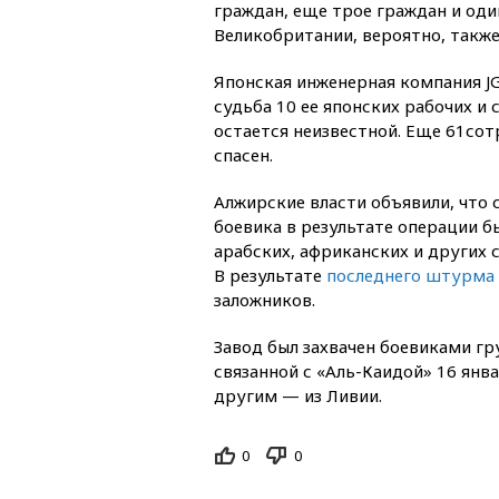
граждан, еще трое граждан и оди
Великобритании, вероятно, такж
Японская инженерная компания JG
судьба 10 ее японских рабочих и
остается неизвестной. Еще 61со
спасен.
Алжирские власти объявили, что 
боевика в результате операции б
арабских, африканских и других с
В результате
последнего штурма
заложников.
Завод был захвачен боевиками 
связанной с «Аль-Каидой» 16 янв
другим — из Ливии.
0
0