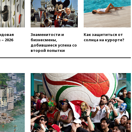
вчера, 21:15
Путин обсудил с
Машковым 150-летие Союза
театральных деятелей
вчера, 20:47
Newsweek:
«взрывная» диарея охватила
47 из 50 штатов США
ндовая
Знаменитости и
Как защититься от
 – 2026
бизнесмены,
солнца на курорте?
вчера, 20:35
ПВО за 12 часов
добившиеся успеха со
сбила 200 украинских
второй попытки
беспилотников
вчера, 20:20
Третий комплект
золотых медалей выиграли на
ЧЕ российские синхронистки
вчера, 20:15
ТАСС: жизни
главы «Уралдронзавода»
после взрыва ничего не
угрожает
вчера, 20:08
По всей Грузии
снова отключилось
электричество
вчера, 20:00
Зеленский связал
дефицит ракет с попыткой