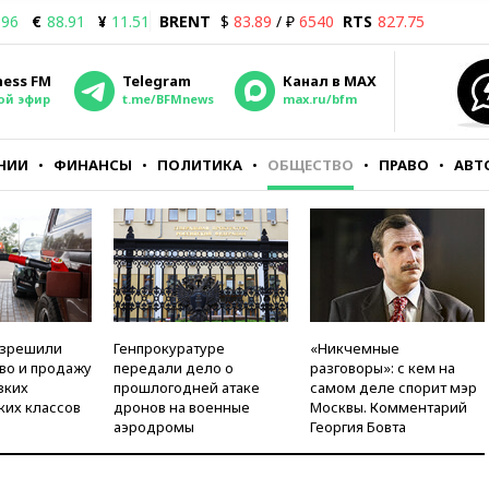
.96
€
88.91
¥
11.51
BRENT
$
83.89
/ ₽
6540
RTS
827.75
ness FM
Telegram
Канал в MAX
ой эфир
t.me/BFMnews
max.ru/bfm
НИИ
ФИНАНСЫ
ПОЛИТИКА
ОБЩЕСТВО
ПРАВО
АВТ
азрешили
Генпрокуратуре
«Никчемные
во и продажу
передали дело о
разговоры»: с кем на
зких
прошлогодней атаке
самом деле спорит мэр
ких классов
дронов на военные
Москвы. Комментарий
аэродромы
Георгия Бовта