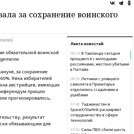
вала за сохранение воинского
ателей
Лента новостей
е обязательной воинской
08:54
В Таиланде сегодня
lgemeine.
прощаются с молодыми
россиянами, жестоко убитыми
в Паттайе
ануне, за сохранение
60%. Явка избирателей
08:26
Летчики с упавшего
самолета в Приангарье
лиона австрийцев, имеющих
отделались ссадинами и
а референдум пришло
ушибами
ели прогнозировалось,
07:40
Таджикистан и
SpaceX/Starlink расширяют
сотрудничество в сфере
тельству, результат
технологий
ески обязывающим для
07:00
Силы ПВО сбили шесть