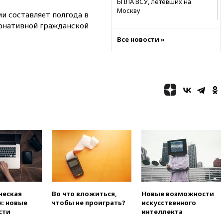
БПЛА ВСУ, летевших на
Москву
и составляет полгода в
ернативной гражданской
06:25
Золото подорожало до
$4350 за тройскую унцию
Все новости »
06:01
МИД РФ: Казахстан
понимает сущность киевского
режима
05:10
Дом детства Нила
Армстронга впервые за 38 лет
выставили на продажу
04:00
Мирошник: России стоит
быть готовой к продолжению
украинского конфликта
03:16
Трамп заявил, что
предпочел бы соглашение с
Ираном
02:06
Лантратова: судьба
сотни жителей Курской
ческая
Во что вложиться,
Новые возможности
области все еще неизвестна
: новые
чтобы не проиграть?
искусственного
сти
интеллекта
01:10
МИД РФ: ЕС пытается