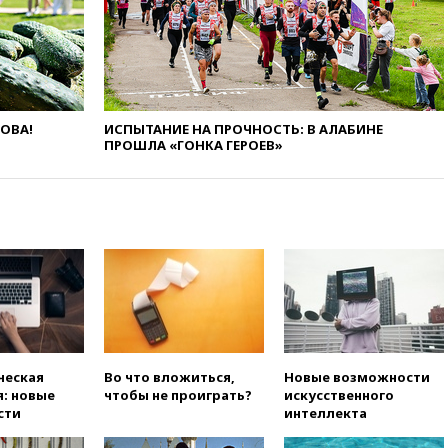
вагонов сошли с рельсов в
Оренбургской области
вчера, 22:22
Минфин: в июле
выросли нефтегазовые
доходы российского бюджета
ЛОВА!
ИСПЫТАНИЕ НА ПРОЧНОСТЬ: В АЛАБИНЕ
вчера, 22:15
Аксаков: ЦБ
ПРОШЛА «ГОНКА ГЕРОЕВ»
согласовал первый стандарт
исламского банкинга
вчера, 21:43
Организаторы
«Интервидения»
подтвердили, что конкурс
пройдет в Саудовской Аравии
вчера, 21:35
Машков: в РФ
подготовили концепцию
развития театрального
искусства до 2035 года
вчера, 21:21
Правительство
ческая
Во что вложиться,
Новые возможности
РФ разрешило продажу
: новые
чтобы не проиграть?
искусственного
бензина старых
сти
интеллекта
экологических классов