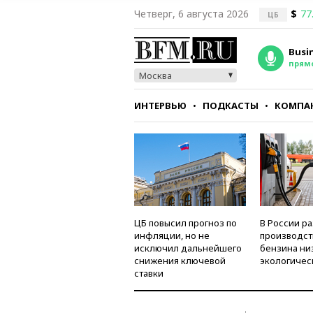
Четверг, 6 августа 2026
$
77
ЦБ
Busi
прям
Москва
ИНТЕРВЬЮ
ПОДКАСТЫ
КОМПА
СТИЛЬ
ТЕСТЫ
ЦБ повысил прогноз по
В России р
инфляции, но не
производст
исключил дальнейшего
бензина ни
снижения ключевой
экологичес
ставки