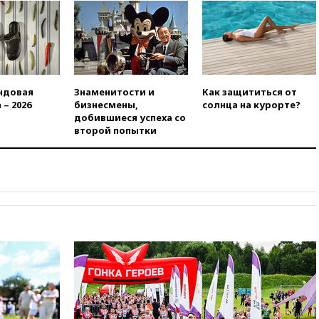
сохранить мобилизационный
ресурс для Украины
00:05
Девочка с «маской
Бэтмена» показала лицо
после последней операции
вчера, 23:35
Российского
ндовая
Знаменитости и
Как защититься от
историка Артема Кирпиченка
 – 2026
бизнесмены,
солнца на курорте?
арестовали в Израиле
добившиеся успеха со
второй попытки
вчера, 23:23
«Спартак»
разгромил «Оренбург» в
Кубке России
вчера, 23:00
Пост Дмитриева в
X о миграционном кризисе в
Сеуте набрал миллион
просмотров
вчера, 22:49
Минпромторг:
банкротство «Кванта» не
означает прекращения
производства телевизоров в
РФ
вчера, 22:35
Семь грузовых