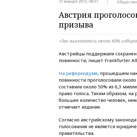
21 января 2013, 08:31
Общество
Австрия проголосо
призыва
«За» высказались около 60% избир
Австрийцы поддержали сохранени
повинности, пишет Frankfurter Al
На референдуме
, прошедшем нак
повинности проголосовали около 
составила около 50% из 6,3 мил
право голоса. Таким образом, н
большее количество человек, неж
отмечает издание.
Согласно австрийскому законода
голосования не является юридич
правительства.