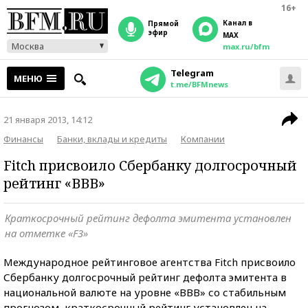
16+
Канал в
прямой
эфир
MAX
Москва
max.ru/bfm
Telegram
МЕНЮ
t.me/BFMnews
21 января 2013, 14:12
Финансы
Банки, вклады и кредиты
Компании
Fitch присвоило Сбербанку долгосрочный
рейтинг «ВВВ»
Краткосрочный рейтинг дефолта эмитента установлен
на отметке «F3»
Международное рейтинговое агентства Fitch присвоило
Сбербанку долгосрочный рейтинг дефолта эмитента в
национальной валюте на уровне «ВВВ» со стабильным
прогнозом, краткосрочный рейтинг установлен на