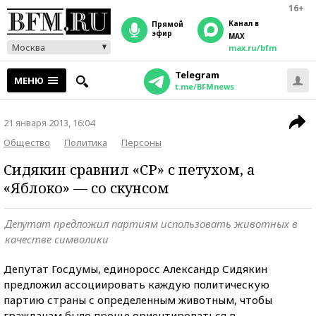
16+
Канал в
прямой
эфир
MAX
Москва
max.ru/bfm
Telegram
МЕНЮ
t.me/BFMnews
21 января 2013, 16:04
Общество
Политика
Персоны
Сидякин сравнил «СР» с петухом, а
«Яблоко» — со скунсом
Депутат предложил партиям использовать животных в
качестве символики
Депутат Госдумы, единоросс Александр Сидякин
предложил ассоциировать каждую политическую
партию страны с определенным животным, чтобы
гражданам было проще ориентироваться в