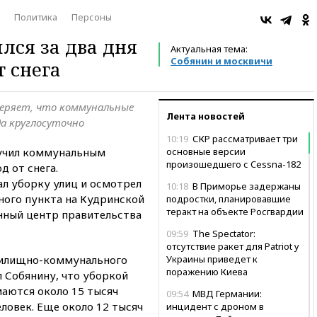
Политика
Персоны
лся за два дня
Актуальная тема:
Собянин и москвичи
т снега
веряет, что коммунальные
Лента новостей
а круглосуточно
10:19
СКР рассматривает три
учил коммунальным
основные версии
произошедшего с Cessna-182
д от снега.
л уборку улиц и осмотрел
10:18
В Приморье задержаны
ного пункта на Кудринской
подростки, планировавшие
теракт на объекте Росгвардии
ный центр правительства
09:59
The Spectator:
отсутствие ракет для Patriot у
жилищно-коммунального
Украины приведет к
поражению Киева
 Собянину, что уборкой
маются около 15 тысяч
09:54
МВД Германии:
еловек. Еще около 12 тысяч
инцидент с дроном в