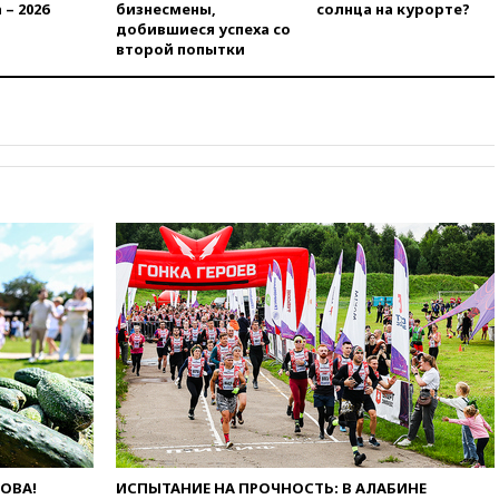
банкротство «Кванта» не
 – 2026
бизнесмены,
солнца на курорте?
означает прекращения
добившиеся успеха со
производства телевизоров в
второй попытки
РФ
вчера, 22:35
Семь грузовых
вагонов сошли с рельсов в
Оренбургской области
вчера, 22:22
Минфин: в июле
выросли нефтегазовые
доходы российского бюджета
вчера, 22:15
Аксаков: ЦБ
согласовал первый стандарт
исламского банкинга
вчера, 21:43
Организаторы
«Интервидения»
подтвердили, что конкурс
пройдет в Саудовской Аравии
вчера, 21:35
Машков: в РФ
подготовили концепцию
развития театрального
искусства до 2035 года
ЛОВА!
ИСПЫТАНИЕ НА ПРОЧНОСТЬ: В АЛАБИНЕ