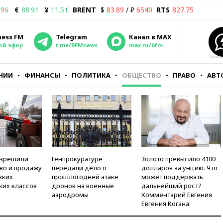
.96
€
88.91
¥
11.51
BRENT
$
83.89
/ ₽
6540
RTS
827.75
ness FM
Telegram
Канал в MAX
ой эфир
t.me/BFMnews
max.ru/bfm
НИИ
ФИНАНСЫ
ПОЛИТИКА
ОБЩЕСТВО
ПРАВО
АВТ
азрешили
Генпрокуратуре
Золото превысило 4100
во и продажу
передали дело о
долларов за унцию. Что
зких
прошлогодней атаке
может поддержать
ких классов
дронов на военные
дальнейший рост?
аэродромы
Комментарий Евгения
Евгения Когана: