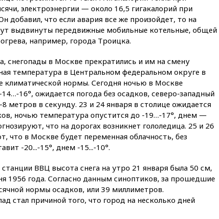
SpaceX/Starlink расширяют
сячи, электроэнергии — около 16,5 гигакалорий при
сотрудничество в сфере
Он добавил, что если авария все же произойдет, то на
технологий
ут выдвинуты передвижные мобильные котельные, общей
07:00
Силы ПВО сбили шесть
огрева, например, города Троицка.
БПЛА ВСУ, летевших на
Москву
, снегопады в Москве прекратились и им на смену
06:25
Золото подорожало до
ная температура в Центральном федеральном округе в
$4350 за тройскую унцию
же климатической нормы. Сегодня ночью в Москве
-14…-16°, ожидается погода без осадков, северо-западный
06:01
МИД РФ: Казахстан
8 метров в секунду. 23 и 24 января в столице ожидается
понимает сущность киевского
режима
ков, ночью температура опустится до -19…-17°, днем —
гнозируют, что на дорогах возникнет гололедица. 25 и 26
05:10
Дом детства Нила
, что в Москве будет переменная облачность, без
Армстронга впервые за 38 лет
выставили на продажу
т -20...-15°, днем -15...-10°.
04:00
Мирошник: России стоит
станции ВВЦ высота снега на утро 21 января была 50 см,
быть готовой к продолжению
дня 1956 года. Согласно данным синоптиков, за прошедшие
украинского конфликта
сячной нормы осадков, или 39 миллиметров.
03:16
Трамп заявил, что
д стал причиной того, что город на несколько дней
предпочел бы соглашение с
Ираном