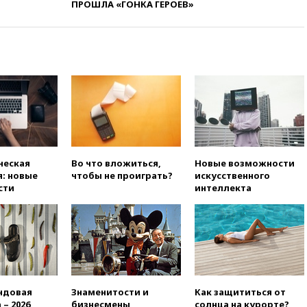
ПРОШЛА «ГОНКА ГЕРОЕВ»
вчера, 21:21
Правительство
РФ разрешило продажу
бензина старых
экологических классов
вчера, 21:15
Путин обсудил с
Машковым 150-летие Союза
театральных деятелей
вчера, 20:47
Newsweek:
«взрывная» диарея охватила
47 из 50 штатов США
вчера, 20:35
ПВО за 12 часов
ческая
Во что вложиться,
Новые возможности
сбила 200 украинских
: новые
чтобы не проиграть?
искусственного
беспилотников
сти
интеллекта
вчера, 20:20
Третий комплект
золотых медалей выиграли на
ЧЕ российские синхронистки
вчера, 20:15
ТАСС: жизни
главы «Уралдронзавода»
после взрыва ничего не
угрожает
ндовая
Знаменитости и
Как защититься от
 – 2026
бизнесмены,
солнца на курорте?