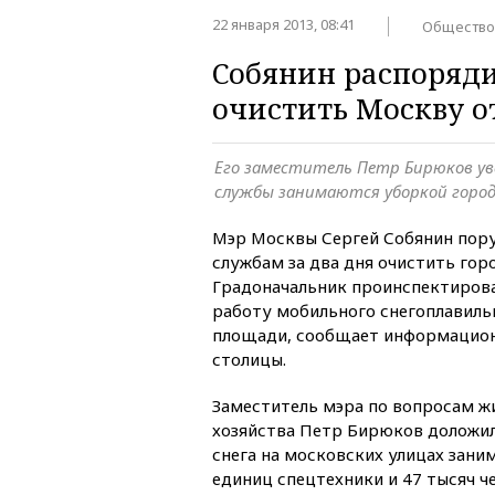
22 января 2013, 08:41
Общество
Собянин распоряди
очистить Москву о
Его заместитель Петр Бирюков у
службы занимаются уборкой город
Мэр Москвы Сергей Собянин пор
службам за два дня очистить горо
Градоначальник проинспектирова
работу мобильного снегоплавиль
площади, сообщает информацион
столицы.
Заместитель мэра по вопросам 
хозяйства Петр Бирюков доложил
снега на московских улицах зани
единиц спецтехники и 47 тысяч ч