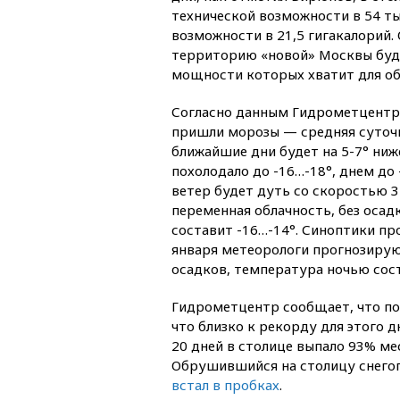
технической возможности в 54 ты
возможности в 21,5 гигакалорий. 
территорию «новой» Москвы буд
мощности которых хватит для об
Согласно данным Гидрометцентра
пришли морозы — средняя суточ
ближайшие дни будет на 5-7° ни
похолодало до -16…-18°, днем до 
ветер будет дуть со скоростью 3-
переменная облачность, без осад
составит -16…-14°. Синоптики про
января метеорологи прогнозируют
осадков, температура ночью состави
Гидрометцентр сообщает, что по 
что близко к рекорду для этого 
20 дней в столице выпало 93% ме
Обрушившийся на столицу снегопа
встал в пробках
.