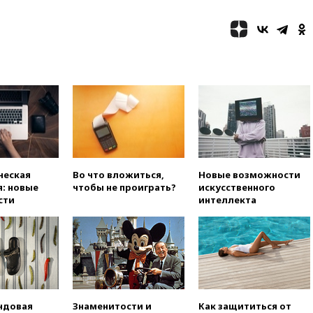
02:06
Лантратова: судьба
сотни жителей Курской
области все еще неизвестна
01:10
МИД РФ: ЕС пытается
сохранить мобилизационный
ресурс для Украины
00:05
Девочка с «маской
Бэтмена» показала лицо
после последней операции
вчера, 23:35
Российского
историка Артема Кирпиченка
ческая
Во что вложиться,
Новые возможности
арестовали в Израиле
: новые
чтобы не проиграть?
искусственного
вчера, 23:23
«Спартак»
сти
интеллекта
разгромил «Оренбург» в
Кубке России
вчера, 23:00
Пост Дмитриева в
X о миграционном кризисе в
Сеуте набрал миллион
просмотров
вчера, 22:49
Минпромторг:
ндовая
Знаменитости и
Как защититься от