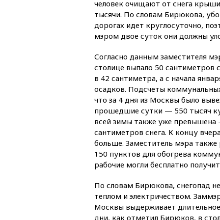
человек очищают от снега крыши
тысячи. По словам Бирюкова, убор
дорогах идет круглосуточно, поэ
мэром двое суток они должны ул
Согласно данным заместителя мэр
столице выпало 50 сантиметров 
в 42 сантиметра, а с начала янва
осадков. Подсчеты коммунальны
что за 4 дня из Москвы было выве
прошедшие сутки — 550 тысяч ку
всей зимы также уже превышена 
сантиметров снега. К концу вчер
больше. Заместитель мэра также 
150 пунктов для обогрева комму
рабочие могли бесплатно получить
По словам Бирюкова, снегопад не
теплом и электричеством. Заммэр
Москвы выдерживает длительное 
дни, как отметил Бирюков, в сто