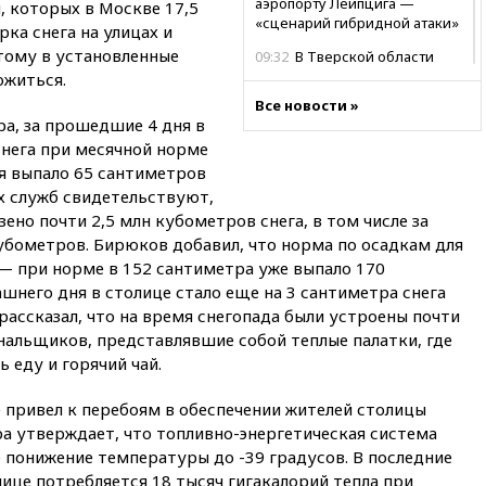
аэропорту Лейпцига —
, которых в Москве 17,5
«сценарий гибридной атаки»
ка снега на улицах и
тому в установленные
09:32
В Тверской области
обломки дрона повредили
ожиться.
фасад логокомплекса
Все новости »
Wildberries
а, за прошедшие 4 дня в
снега при месячной норме
09:18
В Ярославской области
отражена самая
ря выпало 65 сантиметров
массированная атака БПЛА
х служб свидетельствуют,
зено почти 2,5 млн кубометров снега, в том числе за
09:16
Трамп сообщил об
огромном запасе боеприпасов
бометров. Бирюков добавил, что норма по осадкам для
в США
— при норме в 152 сантиметра уже выпало 170
ашнего дня в столице стало еще на 3 сантиметра снега
08:54
В Таиланде сегодня
прощаются с молодыми
рассказал, что на время снегопада были устроены почти
россиянами, жестоко убитыми
нальщиков, представлявшие собой теплые палатки, где
в Паттайе
 еду и горячий чай.
08:26
Летчики с упавшего
самолета в Приангарье
 привел к перебоям в обеспечении жителей столицы
отделались ссадинами и
а утверждает, что топливно-энергетическая система
ушибами
понижение температуры до -39 градусов. В последние
07:40
Таджикистан и
лице потребляется 18 тысяч гигакалорий тепла при