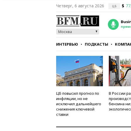
Четверг, 6 августа 2026
$
77
ЦБ
Busi
прям
Москва
ИНТЕРВЬЮ
ПОДКАСТЫ
КОМПА
СТИЛЬ
ТЕСТЫ
ЦБ повысил прогноз по
В России р
инфляции, но не
производст
исключил дальнейшего
бензина ни
снижения ключевой
экологичес
ставки