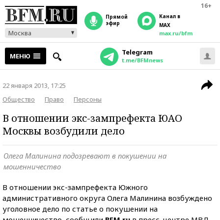
16+
Канал в
прямой
эфир
MAX
Москва
max.ru/bfm
Telegram
МЕНЮ
t.me/BFMnews
22 января 2013, 17:25
Общество
Право
Персоны
В отношении экс-зампрефекта ЮАО
Москвы возбудили дело
Олега Малинина подозревают в покушении на
мошенничество
В отношении экс-зампрефекта Южного
административного округа Олега Малинина возбуждено
уголовное дело по статье о покушении на
мошенничество, сообщили
BFM.ru
в пресс-центре МВД