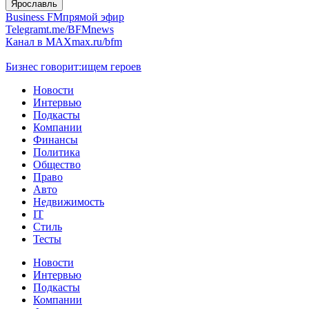
Ярославль
Business FM
прямой эфир
Telegram
t.me/BFMnews
Канал в MAX
max.ru/bfm
Бизнес говорит:
ищем героев
Новости
Интервью
Подкасты
Компании
Финансы
Политика
Общество
Право
Авто
Недвижимость
IT
Стиль
Тесты
Новости
Интервью
Подкасты
Компании