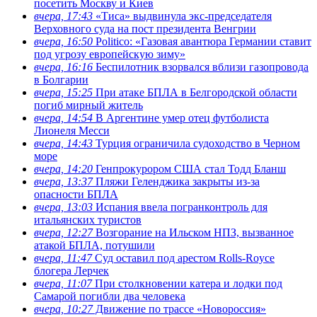
посетить Москву и Киев
вчера, 17:43
«Тиса» выдвинула экс-председателя
Верховного суда на пост президента Венгрии
вчера, 16:50
Politico: «Газовая авантюра Германии ставит
под угрозу европейскую зиму»
вчера, 16:16
Беспилотник взорвался вблизи газопровода
в Болгарии
вчера, 15:25
При атаке БПЛА в Белгородской области
погиб мирный житель
вчера, 14:54
В Аргентине умер отец футболиста
Лионеля Месси
вчера, 14:43
Турция ограничила судоходство в Черном
море
вчера, 14:20
Генпрокурором США стал Тодд Бланш
вчера, 13:37
Пляжи Геленджика закрыты из-за
опасности БПЛА
вчера, 13:03
Испания ввела погранконтроль для
итальянских туристов
вчера, 12:27
Возгорание на Ильском НПЗ, вызванное
атакой БПЛА, потушили
вчера, 11:47
Суд оставил под арестом Rolls-Royce
блогера Лерчек
вчера, 11:07
При столкновении катера и лодки под
Самарой погибли два человека
вчера, 10:27
Движение по трассе «Новороссия»