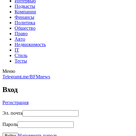
Интервью
Подкасты
Компании
Финансы
Политика
Общество
Право
Авто
Недвижимость
IT
Стиль
Тесты
Меню
Telegram
t.me/BFMnews
Вход
Регистрация
Эл. почта
Пароль
Напомнить пароль
Войти