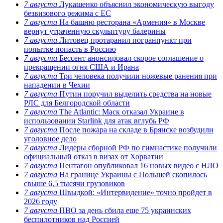
7 августа
Лукашенко объяснил экономическую выгоду
безвизового режима с ЕС
7 августа
На башню ресторана «Армения» в Москве
вернут утраченную скульптуру балерины
7 августа
Литовец протаранил погранпункт при
попытке попасть в Россию
7 августа
Бессент анонсировал скорое соглашение о
прекращении огня США и Ирана
7 августа
Три человека получили ножевые ранения при
нападении в Чехии
7 августа
Путин поручил выделить средства на новые
РЛС для Белгородской области
7 августа
The Atlantic: Маск отказал Украине в
использовании Starlink для атак вглубь РФ
7 августа
После пожара на складе в Брянске возбудили
уголовное дело
7 августа
Лидеры сборной РФ по гимнастике получили
официальный отказ в визах от Хорватии
7 августа
Пентагон опубликовал 16 новых видео с НЛО
7 августа
На границе Украины с Польшей скопилось
свыше 6,5 тысячи грузовиков
7 августа
Швыдкой: «Интервидение» точно пройдет в
2026 году
7 августа
ПВО за день сбила еще 75 украинских
беспилотников над Россией