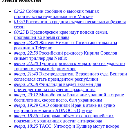
02:22
Собянин сообщил о высоких темпах
строительства недвижимости в Москве
01:20
Россиянин в среднем съедает несколько арбузов за
сезон
00:25
В Красноярском крае идут поиски семьи,
пропавшей во время сплава
вчера, 23:30
Жителя Нижнего Тагила арестовали за
реакции в Теlegram
вчера, 22:50
Российский режиссер Кирилл Соколов
снимет триллер для Netflix
вчера, 22:20
Турция призвала к мораторию на удары по
торговым судам в Черном море
вчера, 21:43
Экс-председатель Верховного суда Венгрии
согласился стать президентом республики
вчера, 20:58
Финляндия введет экзамен для
претендентов на получение гражданства
вчера, 20:12
Минобороны Болгарии: упавший в стране
беспилотник, скорее всего, был украинским
вчера, 19:29
ОАЭ обвинили Иран в атаке на судно
нефтяной компании ADNOC в Ормузе
вчера, 18:56
«Газпром»: объем газа в европейских
подземных хранилищах достиг антирекорда
вчера, 18:25
ТАСС: Уиткофф и Кушнер могут вскоре