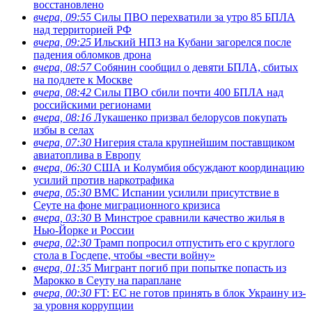
восстановлено
вчера, 09:55
Силы ПВО перехватили за утро 85 БПЛА
над территорией РФ
вчера, 09:25
Ильский НПЗ на Кубани загорелся после
падения обломков дрона
вчера, 08:57
Собянин сообщил о девяти БПЛА, сбитых
на подлете к Москве
вчера, 08:42
Силы ПВО сбили почти 400 БПЛА над
российскими регионами
вчера, 08:16
Лукашенко призвал белорусов покупать
избы в селах
вчера, 07:30
Нигерия стала крупнейшим поставщиком
авиатоплива в Европу
вчера, 06:30
США и Колумбия обсуждают координацию
усилий против наркотрафика
вчера, 05:30
ВМС Испании усилили присутствие в
Сеуте на фоне миграционного кризиса
вчера, 03:30
В Минстрое сравнили качество жилья в
Нью-Йорке и России
вчера, 02:30
Трамп попросил отпустить его с круглого
стола в Госдепе, чтобы «вести войну»
вчера, 01:35
Мигрант погиб при попытке попасть из
Марокко в Сеуту на параплане
вчера, 00:30
FT: ЕС не готов принять в блок Украину из-
за уровня коррупции