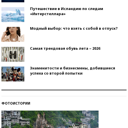
Путешествие в Исландию по следам
«Интерстеллара»
Модный выбор: что взять с собой в отпуск?
Самая трендовая обувь лета – 2026
Знаменитости и бизнесмены, добившиеся
успеха со второй попытки
Как защититься от солнца на курорте?
ФОТОИСТОРИИ
Кто изобрел средства связи?