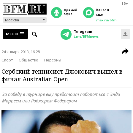
16+
Канал в
прямой
эфир
MAX
Москва
max.ru/bfm
Telegram
МЕНЮ
t.me/BFMnews
24 января 2013, 16:28
Спорт
Общество
Персоны
Сербский теннисист Джокович вышел в
финал Australian Open
За победу в турнире ему предстоит побороться с Энди
Марреем или Роджером Федерером