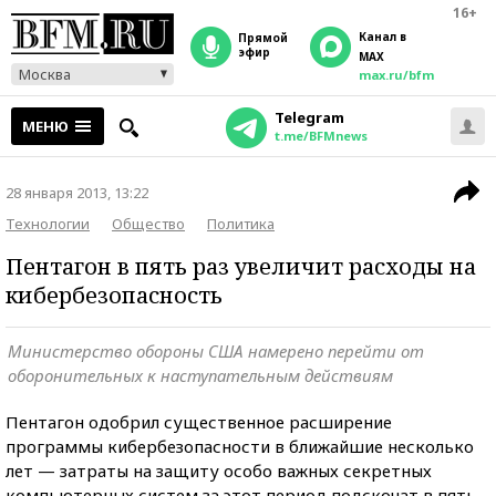
16+
Канал в
прямой
эфир
MAX
Москва
max.ru/bfm
Telegram
МЕНЮ
t.me/BFMnews
28 января 2013, 13:22
Технологии
Общество
Политика
Пентагон в пять раз увеличит расходы на
кибербезопасность
Министерство обороны США намерено перейти от
оборонительных к наступательным действиям
Пентагон одобрил существенное расширение
программы кибербезопасности в ближайшие несколько
лет — затраты на защиту особо важных секретных
компьютерных систем за этот период подскочат в пять