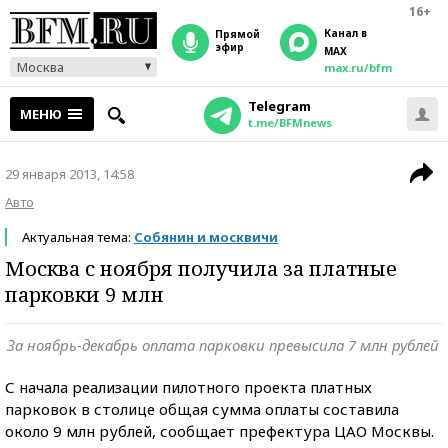
16+
Канал в
прямой
эфир
MAX
Москва
max.ru/bfm
Telegram
МЕНЮ
t.me/BFMnews
29 января 2013, 14:58
Авто
Актуальная тема:
Собянин и москвичи
Москва с ноября получила за платные
парковки 9 млн
За ноябрь-декабрь оплата парковки превысила 7 млн рублей
С начала реализации пилотного проекта платных
парковок в столице общая сумма оплаты составила
около 9 млн рублей, сообщает префектура ЦАО Москвы.