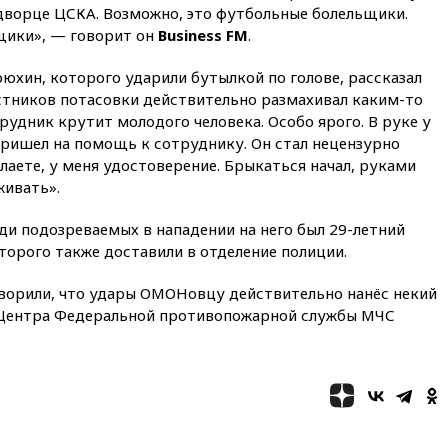
08:42
Силы ПВО сбили почти
 дворце ЦСКА. Возможно, это футбольные болельщики.
400 БПЛА над российскими
щики», — говорит он
Business FM
.
регионами
08:16
Лукашенко призвал
юхин, которого ударили бутылкой по голове, рассказал
белорусов покупать избы в
частников потасовки действительно размахивал каким-то
селах
рудник крутит молодого человека. Особо ярого. В руке у
07:30
Нигерия стала
пришел на помощь к сотруднику. Он стал нецензурно
крупнейшим поставщиком
лаете, у меня удостоверение. Брыкаться начал, руками
авиатоплива в Европу
живать».
06:30
США и Колумбия
обсуждают координацию
ди подозреваемых в нападении на него был 29-летний
усилий против наркотрафика
торого также доставили в отделение полиции.
05:30
ВМС Испании усилили
присутствие в Сеуте на фоне
оворили, что удары ОМОНовцу действительно нанёс некий
миграционного кризиса
 Центра Федеральной противопожарной службы МЧС
03:30
В Минстрое сравнили
качество жилья в Нью-Йорке и
России
02:30
Трамп попросил
отпустить его с круглого стола
в Госдепе, чтобы «вести