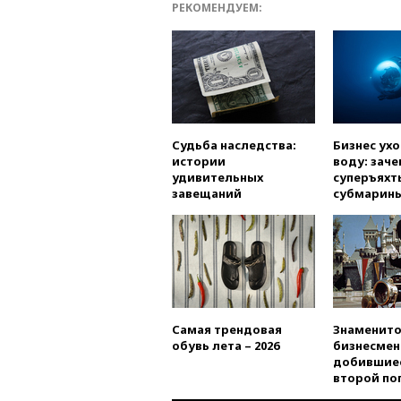
РЕКОМЕНДУЕМ:
Судьба наследства:
Бизнес ух
истории
воду: заче
удивительных
суперъяхт
завещаний
субмарин
Самая трендовая
Знаменито
обувь лета – 2026
бизнесмен
добившиес
второй по