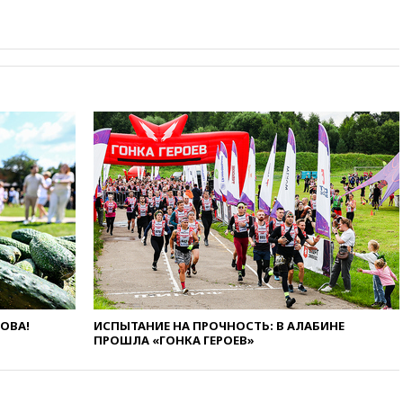
соглашение о прекращении
огня США и Ирана
вчера, 22:15
Три человека
получили ножевые ранения
при нападении в Чехии
вчера, 22:00
Путин поручил
выделить средства на новые
РЛС для Белгородской
области
вчера, 21:56
The Atlantic: Маск
отказал Украине в
использовании Starlink для
атак вглубь РФ
вчера, 21:35
После пожара на
складе в Брянске возбудили
уголовное дело
вчера, 21:26
Лидеры сборной
ЛОВА!
ИСПЫТАНИЕ НА ПРОЧНОСТЬ: В АЛАБИНЕ
РФ по гимнастике получили
ПРОШЛА «ГОНКА ГЕРОЕВ»
официальный отказ в визах от
Хорватии
вчера, 21:15
Пентагон