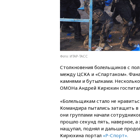
Фото: ИТАР-ТАСС
Столкновения болельщиков с пол
между ЦСКА и «Спартаком». Фана
камнями и бутылками. Несколько
ОМОНа Андрей Кирюхин госпитал
«Болельщикам стало не нравиться
Командира пытались затащить в т
они группами начали сотрудников
прошло секунд пять, наверное, а 
нащупал, поднял и дальше продо
Кирюхина портал
«Р-Спорт».