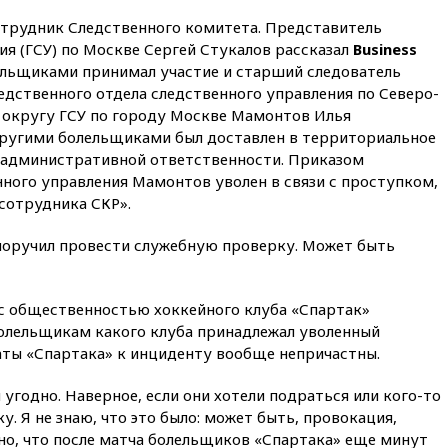
12:27
Возгорание на Ильском
НПЗ, вызванное атакой БПЛА,
отрудник Следственного комитета. Представитель
потушили
ия (ГСУ) по Москве Сергей Стукалов рассказал
Business
11:47
Суд оставил под
ельщиками принимал участие и старший следователь
арестом Rolls-Royce блогера
дственного отдела следственного управления по Северо-
Лерчек
округу ГСУ по городу Москве Мамонтов Илья
11:07
При столкновении
другими болельщиками был доставлен в территориальное
катера и лодки под Самарой
к административной ответственности. Приказом
погибли два человека
нного управления Мамонтов уволен в связи с проступком,
сотрудника СКР».
10:27
Движение по трассе
«Новороссия» восстановлено
поручил провести служебную проверку. Может быть
09:55
Силы ПВО перехватили
за утро 85 БПЛА над
территорией РФ
 с общественностью хоккейного клуба «Спартак»
09:25
Ильский НПЗ на Кубани
болельщикам какого клуба принадлежал уволенный
загорелся после падения
наты «Спартака» к инциденту вообще непричастны.
обломков дрона
08:57
Собянин сообщил о
угодно. Наверное, если они хотели подраться или кого-то
девяти БПЛА, сбитых на
у. Я не знаю, что это было: может быть, провокация,
подлете к Москве
чно, что после матча болельщиков «Спартака» еще минут