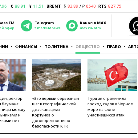
7.96
€
88.91
¥
11.51
BRENT
$
83.89
/ ₽
6540
RTS
827.75
ness FM
Telegram
Канал в MAX
ой эфир
t.me/BFMnews
max.ru/bfm
НИИ
ФИНАНСЫ
ПОЛИТИКА
ОБЩЕСТВО
ПРАВО
АВТ
дин, ректор
«Это первый серьезный
Турция ограничила
 Баумана:
шаг к географической
проход судов в Черное
зницы между
деэскалации» —
море на фоне
ьниками и
Кортунов о
участившихся атак
иками нет
договоренности по
безопасности КТК