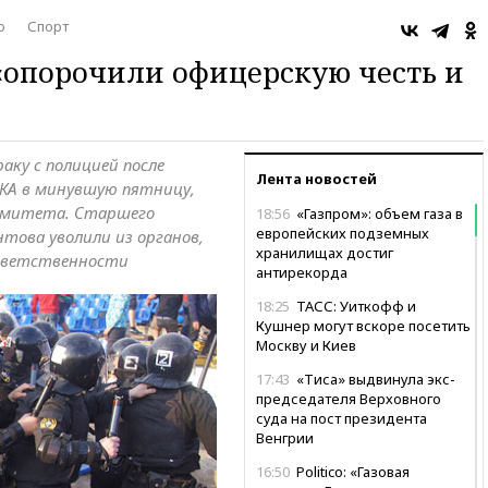
о
Спорт
«опорочили офицерскую честь и
аку с полицией после
Лента новостей
КА в минувшую пятницу,
комитета. Старшего
18:56
«Газпром»: объем газа в
европейских подземных
ова уволили из органов,
хранилищах достиг
ответственности
антирекорда
18:25
ТАСС: Уиткофф и
Кушнер могут вскоре посетить
Москву и Киев
17:43
«Тиса» выдвинула экс-
председателя Верховного
суда на пост президента
Венгрии
16:50
Politico: «Газовая