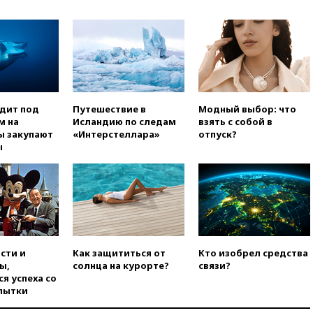
войну»
01:35
Мигрант погиб при
попытке попасть из Марокко в
Сеуту на параплане
00:30
FT: ЕС не готов принять в
блок Украину из-за уровня
коррупции
одит под
Путешествие в
Модный выбор: что
м на
Исландию по следам
взять с собой в
вчера, 23:35
Лукашенко
ы закупают
«Интерстеллара»
отпуск?
объяснил экономическую
ы
выгоду безвизового режима с
ЕС
вчера, 22:59
На башню
ресторана «Армения» в
Москве вернут утраченную
скульптуру балерины
вчера, 22:45
Литовец
сти и
Как защититься от
Кто изобрел средства
протаранил погранпункт при
ы,
солнца на курорте?
связи?
попытке попасть в Россию
я успеха со
вчера, 22:28
Бессент
пытки
анонсировал скорое