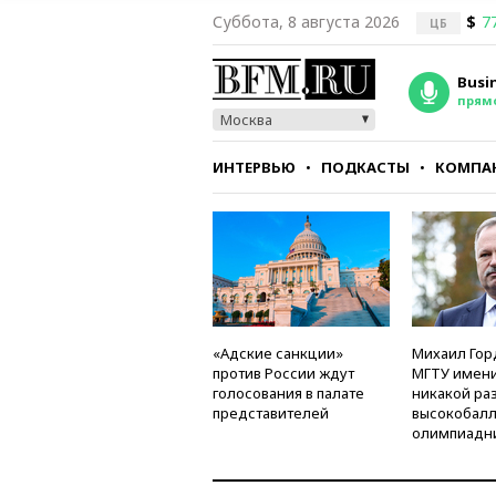
Суббота, 8 августа 2026
$
7
ЦБ
Busi
прям
Москва
ИНТЕРВЬЮ
ПОДКАСТЫ
КОМПА
СТИЛЬ
ТЕСТЫ
«Адские санкции»
Михаил Гор
против России ждут
МГТУ имени
голосования в палате
никакой ра
представителей
высокобалл
олимпиадн