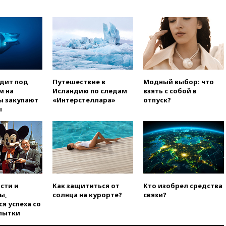
опубликовал 16 новых видео с
НЛО
вчера, 21:00
На границе
Украины с Польшей скопилось
свыше 6,5 тысячи грузовиков
вчера, 20:53
Швыдкой:
«Интервидение» точно
пройдет в 2026 году
одит под
Путешествие в
Модный выбор: что
м на
Исландию по следам
взять с собой в
вчера, 20:45
ПВО за день
ы закупают
«Интерстеллара»
отпуск?
сбила еще 75 украинских
ы
беспилотников над Россией
вчера, 20:35
Велосипедист
погиб при атаке FPV-дрона в
Белгородской области
вчера, 20:30
Лидию Невзорову
заочно арестовали по делу о
финансировании
сти и
Как защититься от
Кто изобрел средства
экстремизма
ы,
солнца на курорте?
связи?
я успеха со
вчера, 20:20
Суд США
пытки
постановил остановить
строительство бального зала в