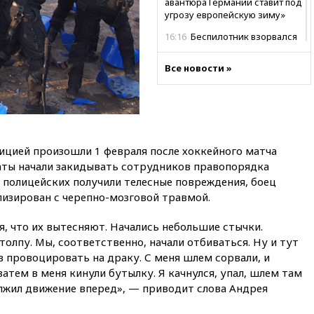
авантюра Германии ставит под
угрозу европейскую зиму»
16:16
Беспилотник взорвался
вблизи газопровода в
Болгарии
Все новости »
15:25
При атаке БПЛА в
Белгородской области погиб
мирный житель
14:54
В Аргентине умер отец
футболиста Лионеля Месси
ицией произошли 1 февраля после хоккейного матча
14:43
Турция ограничила
ты начали закидывать сотрудников правопорядка
судоходство в Черном море
 полицейских получили телесные повреждения, боец
изирован с черепно-мозговой травмой.
14:20
Генпрокурором США
стал Тодд Бланш
, что их вытесняют. Начались небольшие стычки.
13:37
Пляжи Геленджика
олпу. Мы, соответственно, начали отбиваться. Ну и тут
закрыты из-за опасности БПЛА
 провоцировать на драку. С меня шлем сорвали, и
13:03
Испания ввела
затем в меня кинули бутылку. Я качнулся, упал, шлем там
погранконтроль для
лжил движение вперед», — приводит слова Андрея
итальянских туристов