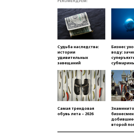
РЕКОМЕНДУЕМ:
Судьба наследства:
Бизнес ух
истории
воду: заче
удивительных
суперъяхт
завещаний
субмарин
Самая трендовая
Знаменито
обувь лета – 2026
бизнесмен
добившиес
второй по