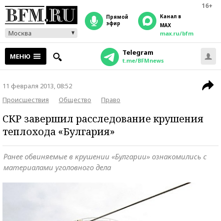
16+
Канал в
прямой
эфир
MAX
Москва
max.ru/bfm
Telegram
МЕНЮ
t.me/BFMnews
11 февраля 2013, 08:52
Происшествия
Общество
Право
СКР завершил расследование крушения
теплохода «Булгария»
Ранее обвиняемые в крушении «Булгарии» ознакомились с
материалами уголовного дела