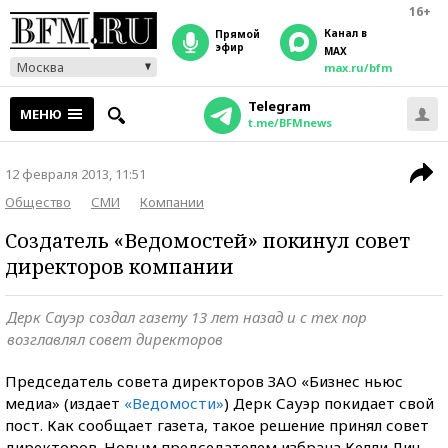
16+
Канал в
прямой
эфир
MAX
Москва
max.ru/bfm
Telegram
МЕНЮ
t.me/BFMnews
12 февраля 2013, 11:51
Общество
СМИ
Компании
Создатель «Ведомостей» покинул совет
директоров компании
Дерк Сауэр создал газету 13 лет назад и с тех пор
возглавлял совет директоров
Председатель совета директоров ЗАО «Бизнес ньюс
медиа» (издает
«Ведомости»
) Дерк Сауэр покидает свой
пост. Как сообщает газета, такое решение принял совет
директоров. Новым председателем избрана Келли Лич,