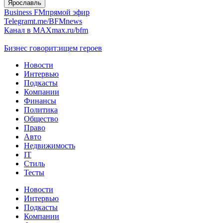
Ярославль
Business FM
прямой эфир
Telegram
t.me/BFMnews
Канал в MAX
max.ru/bfm
Бизнес говорит:
ищем героев
Новости
Интервью
Подкасты
Компании
Финансы
Политика
Общество
Право
Авто
Недвижимость
IT
Стиль
Тесты
Новости
Интервью
Подкасты
Компании