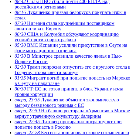
08:42
Силы ПВО сбили почти 400 БПЛА над
российскими регионами
08:16
Лукашенко призвал белорусов покупать избы в
селах
07:30
Нигерия стала крупнейшим поставщиком
авиатоплива в Европу
06:30
США и Колумбия обсуждают координацию
усилий против наркотрафика
05:30
ВМС Испании усилили присутствие в Сеуте на
фоне миграционного кризиса
03:30
В Минстрое сравнили качество жилья в Нью-
Йорке и России
02:30
Трамп попросил отпустить его с круглого стола в
Госдепе, чтобы «вести войну»
01:35
Мигрант погиб при попытке попасть из Марокко
в Сеуту на параплане
00:30
FT: ЕС не готов принять в блок Украину из-за
уровня коррупции
вчера, 23:35
Лукашенко объяснил экономическую
выгоду безвизового режима с ЕС
вчера, 22:59
На башню ресторана «Армения» в Москве
вернут утраченную скульптуру балерины
вчера, 22:45
Литовец протаранил погранпункт при
попытке попасть в Россию
вчера, 22:28
Бессент анонсировал скорое соглашение о