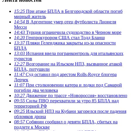
15:25
При атаке БПЛА в Белгородской области погиб
мирный житель
14:54
В Аргентине умер отец футболиста Лионеля
Месси
14:43
Турция ограничила судоходство в Черном море
14:20
Генпрокурором США стал Тодд Бланш
13:37
Пляжи Геленджика закрыты из-за опасности
БПЛА
13:03
Испания ввела погранконтроль для итальянских
туристов
12:27
Возгорание на Ильском НПЗ, вызванное атакой
БПЛА, потушили
11:47
Суд оставил под арестом Rolls-Royce блогера
Лерчек
11:07
При столкновении катера и лодки под Самарой
погибли два человека
10:27
Движение по трассе «Новороссия» восстановлено
09:55
Силы ПВО перехватили за утро 85 БПЛА над
территорией РФ
09:25
Ильский НПЗ на Кубани загорелся после падения
обломков дрона
08:57
Собянин сообщил о девяти БПЛА, сбитых на
подлете к Москве