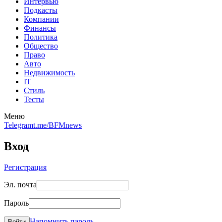
Интервью
Подкасты
Компании
Финансы
Политика
Общество
Право
Авто
Недвижимость
IT
Стиль
Тесты
Меню
Telegram
t.me/BFMnews
Вход
Регистрация
Эл. почта
Пароль
Напомнить пароль
Войти