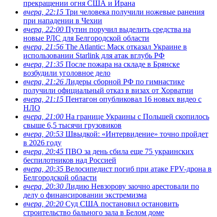
прекращении огня США и Ирана
вчера, 22:15
Три человека получили ножевые ранения
при нападении в Чехии
вчера, 22:00
Путин поручил выделить средства на
новые РЛС для Белгородской области
вчера, 21:56
The Atlantic: Маск отказал Украине в
использовании Starlink для атак вглубь РФ
вчера, 21:35
После пожара на складе в Брянске
возбудили уголовное дело
вчера, 21:26
Лидеры сборной РФ по гимнастике
получили официальный отказ в визах от Хорватии
вчера, 21:15
Пентагон опубликовал 16 новых видео с
НЛО
вчера, 21:00
На границе Украины с Польшей скопилось
свыше 6,5 тысячи грузовиков
вчера, 20:53
Швыдкой: «Интервидение» точно пройдет
в 2026 году
вчера, 20:45
ПВО за день сбила еще 75 украинских
беспилотников над Россией
вчера, 20:35
Велосипедист погиб при атаке FPV-дрона в
Белгородской области
вчера, 20:30
Лидию Невзорову заочно арестовали по
делу о финансировании экстремизма
вчера, 20:20
Суд США постановил остановить
строительство бального зала в Белом доме