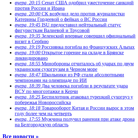
вчера, 20:15
Сенат США одобрил ужесточение санкций
против России и Ирана
вчера, 20:00
СК возбудил дело против журналистки
Катерины Гордеевой о фейках о ВС России
вчера, 19:45
ISU предоставил нейтральный статус
фигуристкам Валиевой и Трусовой
вчера, 19:35
Зеленский впервые совершил официальный
визит в Сербию
вчера, 19:19
Россиянка погибла во Французских Альпах
вчера, 19:00
Открытое горение на складе в Брянске
ликвидировано
вчера, 18:55
Минобороны отчиталось об ударах по двум
украинским сухогрузам в Черном море
вчера, 18:47
Школьники из РФ стали абсолютными
чемпионами на олимпиаде по ИИ
вчера, 18:39
Два человека погибли в результате удара
ВСУ по многоэтажке в Керчи
вчера, 18:25
Беспилотник атаковал турецкий сухогруз у
побережья Новороссийска
вчера, 18:18
Товарооборот Китая и России вырос в этом
году более чем на четверть
вчера, 17:55
Мужчина получил ранения при атаке дрона
на Белгородскую область
Все новости »