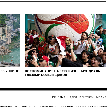
выбрал подрядчика для
строительства военной базы в
Газе
вчера, 17:50
Миронов призвал
снять «Яблоко» с выборов в
Госдуму
вчера, 17:45
Правительство
получит «золотую акцию» в
управлении аэропортом
Шереметьево
вчера, 17:35
Шесть человек
пострадали при ударе ВСУ по
автобусу в Запорожской
области
В ЧУНЦИНЕ
ВОСПОМИНАНИЯ НА ВСЮ ЖИЗНЬ. МУНДИАЛЬ
вчера, 17:25
В аэропортах
ГЛАЗАМИ БОЛЕЛЬЩИКОВ
Сочи и Геленджика сняты
ограничения
вчера, 17:17
Власти РФ
помогут пострадавшему от
Реклама
Радио
Контакты
Медиа-
атак на склады Wildberries
бизнесу
рименяются рекомендательные технологии (информационные техно