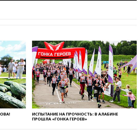
вузы
вчера, 20:15
Минтранс
предложил оплачивать
защиту дорог от БПЛА из
средств на ремонт
вчера, 20:00
Зеленский 8
августа посетит Сербию с
официальным визитом
вчера, 19:58
В Госдуму будет
внесен законопроект об
отмене ЕГЭ
вчера, 19:50
Аэропорты Сочи и
Ярославля приостановили
работу
вчера, 19:35
WP: Трамп
призвал доноров-
республиканцев поддержать
ЛОВА!
ИСПЫТАНИЕ НА ПРОЧНОСТЬ: В АЛАБИНЕ
Вэнса на выборах 2028 года
ПРОШЛА «ГОНКА ГЕРОЕВ»
вчера, 19:20
Число ломбардов
в РФ превысило максимум
2022 года