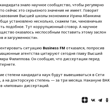
кандидата знало научное сообщество, чтобы регулярно
вчера, 22:35
Винисиус
то сейчас это серьезного значения не имеет. Говорит
продлил контракт с «Реалом»
до 2032 года
разования Высшей школы экономики Ирина Абанкина:
обще установлено несколько, скажем так, чиновничьих
вчера, 22:28
Отказаться от
ть подобное. Тут коррупционный сговор. А научное
российского гражданства
станет значительно дороже
щество оказалось неспособным поставить этому заслон
в и загруженности».
вчера, 22:20
Путин назвал 76-ю
гвардейскую десантно-
ментировать ситуацию
Business FM
отказался, попросив
штурмовую дивизию
легендарной
мационные агентства цитируют сегодня главу Высшей
ира Филиппова. Он сообщил, что диссертации перед
вчера, 22:15
Путин заслушал
тернете.
доклад о ситуации на
добропольском направлении
ние степени кандидата наук будут вывешиваться в Сети
вчера, 21:58
Генпрокуратура
 а на докторскую степень — за три месяца. Накануне ВАК
признала нежелательным в
в «липовых» диссертаций.
РФ американский Human
Rights Foundation
вчера, 21:35
«Аэрофлот»
отменяет часть рейсов в Сочи
и Геленджик