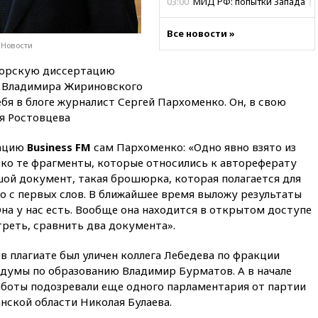
03:00
МИД РФ: попытки Запада
рассорить Россию и Казахстан
обречены на провал
Все новости »
 Новости
02:00
Ни один водоем Англии
не соответствует нормам
торскую диссертацию
химической безопасности
а Владимира Жириновского
01:00
Трамп: США сами
ебя в блоге журналист Сергей Пархоменко. Он, в свою
нуждаются в дальнобойных
ея Ростовцева
ракетах и системах Patriot
00:01
Трамп заявил о
уацию
Business FM
сам Пархоменко: «Одно явно взято из
необходимости пополнения
ько те фрагменты, которые относились к автореферату
арсенала США
шой документ, такая брошюрка, которая полагается для
вчера, 23:28
Слуцкий призвал
о с первых слов. В ближайшее время выложу результаты
признать «Яблоко»
Она у нас есть. Вообще она находится в открытом доступе
нежелательной организацией
еть, сравнить два документа».
вчера, 23:15
В Смоленске
ребенок и женщина погибли
в плагиате был уличен коллега Лебедева по фракции
при падении деревьев во
сдумы по образованию Владимир Бурматов. А в начале
время урагана
работы подозревали еще одного парламентария от партии
вчера, 22:55
В Москве в
анской области Николая Булаева.
пятницу ожидаются ливни