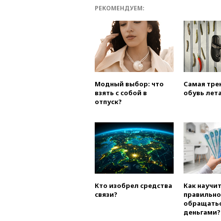
РЕКОМЕНДУЕМ:
Модный выбор: что
Самая тре
взять с собой в
обувь лета
отпуск?
Кто изобрел средства
Как научи
связи?
правильно
обращатьс
деньгами?