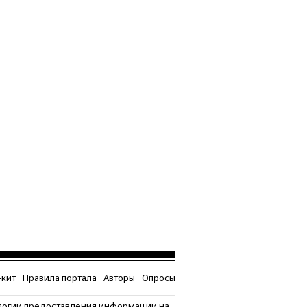
кит
Правила портала
Авторы
Опросы
логии предоставления информации на