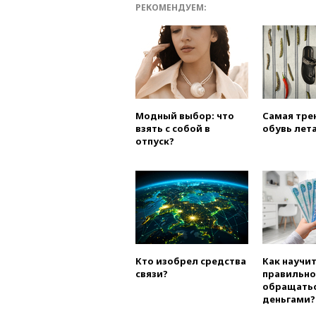
РЕКОМЕНДУЕМ:
Модный выбор: что
Самая тре
взять с собой в
обувь лета
отпуск?
Кто изобрел средства
Как научи
связи?
правильно
обращатьс
деньгами?