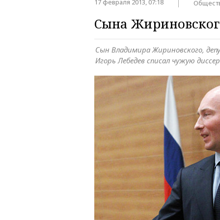
17 февраля 2013, 07:18
Общест
Сына Жириновског
Сын Владимира Жириновского, де
Игорь Лебедев списал чужую диссе