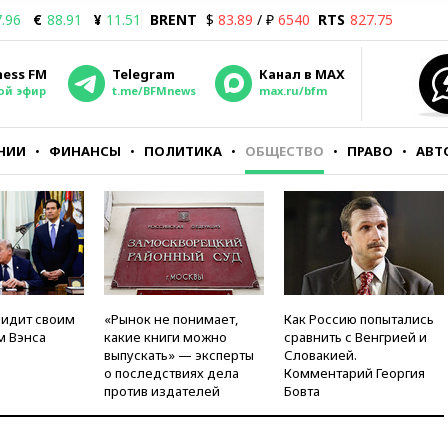
.96
€
88.91
¥
11.51
BRENT
$
83.89
/ ₽
6540
RTS
827.75
ness FM
Telegram
Канал в MAX
ой эфир
t.me/BFMnews
max.ru/bfm
НИИ
ФИНАНСЫ
ПОЛИТИКА
ОБЩЕСТВО
ПРАВО
АВТ
видит своим
«Рынок не понимает,
Как Россию попытались
м Вэнса
какие книги можно
сравнить с Венгрией и
выпускать» — эксперты
Словакией.
о последствиях дела
Комментарий Георгия
против издателей
Бовта