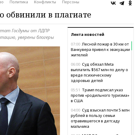
во
Политика
Конфликты
Персоны
о обвинили в плагиате
путат Госдумы от ЛДПР
Лента новостей
ртацию, уверены блогеры
07:00
Лесной пожар в 30 км от
Ванкувера привел к эвакуации
жителей
06:00
Суд обязал Meta
выплатить $567 млн по делу о
вреде психическому
здоровью детей
05:51
Трамп подписал указ
против «родильного туризма»
в США
04:00
Суд взыскал почти 5 млн
рублей в пользу семьи
отравившегося в детсаду
мальчика