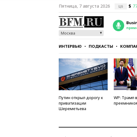
Пятница, 7 августа 2026
$
77
ЦБ
Busi
прям
Москва
ИНТЕРВЬЮ
ПОДКАСТЫ
КОМПА
СТИЛЬ
ТЕСТЫ
Путин открыл дорогу к
WP: Трамп 
приватизации
преемнико
Шереметьева