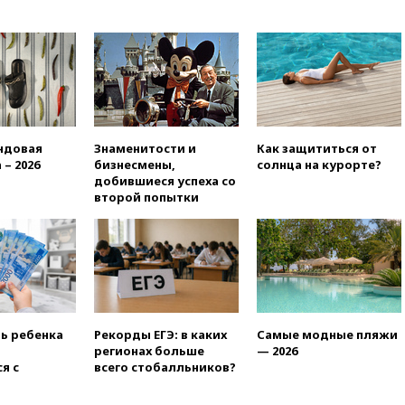
вчера, 21:25
Руслан Терновой
выиграл золото чемпионата
Европы в прыжках с 10-
метровой вышки
вчера, 21:10
РФ не получала
обращений о прекращении
концессии строительства ж/д
в Армении
ндовая
Знаменитости и
Как защититься от
 – 2026
бизнесмены,
солнца на курорте?
вчера, 21:00
В России вновь
добившиеся успеха со
обсуждают эксперимент по
второй попытки
онлайн-продаже алкоголя
вчера, 20:45
Матвиенко:
россиянам могут
рекомендовать не посещать
Армению
вчера, 20:35
ПВО за день
сбила еще 281 украинский
ть ребенка
Рекорды ЕГЭ: в каких
Самые модные пляжи
беспилотник над Россией
регионах больше
— 2026
вчера, 20:27
Ямпольская
я с
всего стобалльников?
призвала оптимизировать
олимпиады для поступления в