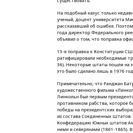
существовать.
На подобный казус только недав
ученый, доцент университета Ми
рассказавший об ошибке. Поэтом
года директор Федерального ре
объявил о том, что поправка оф
13-я поправка к Конституции США 
ратифицировали необходимые тр
36). Некоторые штаты пошли на эт
это было сделано лишь в 1976 год
Примечательно, что Ранджан Бат
художественного фильма «Линкол
Линкольн был первым президенто
противником рабства, которое б
победы на президентских выбора
из состава Соединенных Штатов.
Конфедерацию Южных штатов Амер
ними и северянами (1861-1865). 