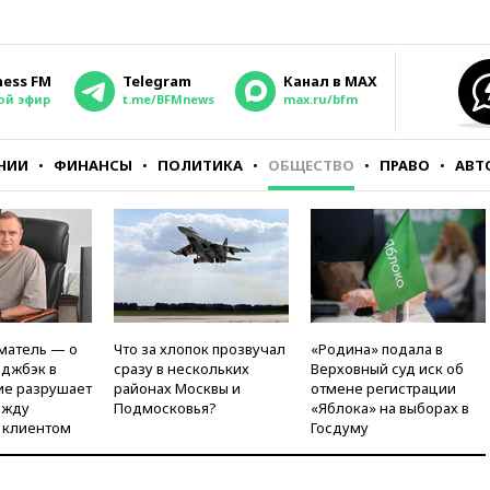
ness FM
Telegram
Канал в MAX
ой эфир
t.me/BFMnews
max.ru/bfm
НИИ
ФИНАНСЫ
ПОЛИТИКА
ОБЩЕСТВО
ПРАВО
АВТ
матель — о
Что за хлопок прозвучал
«Родина» подала в
рджбэк в
сразу в нескольких
Верховный суд иск об
ие разрушает
районах Москвы и
отмене регистрации
ежду
Подмосковья?
«Яблока» на выборах в
 клиентом
Госдуму