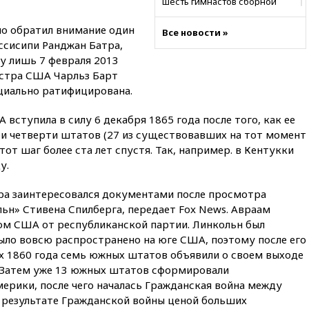
шесть гимнастов сборной
России не получили визы на
ЧЕ
но обратил внимание один
Все новости »
ссисипи Ранджан Батра,
16:16
Движение по
у лишь 7 февраля 2013
Крымскому мосту
перекрывали второй раз за
естра США Чарльз Барт
день
ициально ратифицирована.
16:00
Создатели пирамиды
вступила в силу 6 декабря 1865 года после того, как ее
АФК «Наследие» получили от
шести до 12 лет колонии
и четверти штатов (27 из существовавших на тот момент
от шаг более ста лет спустя. Так, например. в Кентукки
15:45
Верховный суд 10
у.
августа рассмотрит иск о
снятии «Яблока» с выборов
ра заинтересовался документами после просмотра
15:35
Четыре человека
ьн» Стивена Спилберга, передает Fox News. Авраам
пострадали при пожаре на
м США от республиканской партии. Линкольн был
складе с красками в Брянске
ыло вовсю распространено на юге США, поэтому после его
15:15
«Аэрофлот» с 1 октября
х 1860 года семь южных штатов объявили о своем выходе
возобновит ежедневные
 Затем уже 13 южных штатов сформировали
рейсы в Абу-Даби
ики, после чего началась Гражданская война между
14:52
Турция, Саудовская
В результате Гражданской войны ценой больших
Аравия и Пакистан