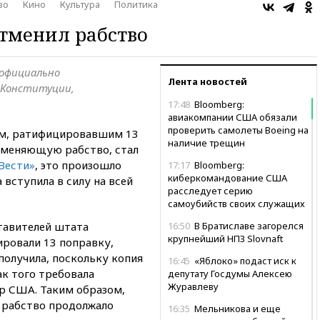
во
Кино
Культура
Политика
тменил рабство
официально
Лента новостей
 Конституции,
17:48
Bloomberg:
авиакомпании США обязали
проверить самолеты Boeing на
м, ратифицировавшим 13
наличие трещин
тменяющую рабство, стал
Вести»
, это произошло
17:17
Bloomberg:
киберкомандование США
а вступила в силу на всей
расследует серию
самоубийств своих служащих
ставителей штата
16:50
В Братиславе загорелся
крупнейший НПЗ Slovnaft
ровали 13 поправку,
получила, поскольку копия
16:45
«Яблоко» подаст иск к
ак того требовала
депутату Госдумы Алексею
Журавлеву
р США. Таким образом,
 рабство продолжало
16:35
Мельникова и еще