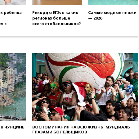
11:38
Шадаев исключил
запуск мессенджера на
ть ребенка
Рекорды ЕГЭ: в каких
Самые модные пляжи
«Госуслугах»
регионах больше
— 2026
я с
всего стобалльников?
11:22
При стрельбе в школе в
Таиланде погибли пять
человек
11:19
Россия рассчитывает
заключить безвизовые
соглашения с Индонезией и
Малайзией
11:04
«Ведомости»: на партию
«Яблоко» ополчились
конкуренты
10:59
Торговые центры и кафе
в России могут обязать
раздавать питьевую воду
бесплатно
10:41
Бывшая глава брокера
Mind Money Юлия Хандошко
В ЧУНЦИНЕ
ВОСПОМИНАНИЯ НА ВСЮ ЖИЗНЬ. МУНДИАЛЬ
признала свою вину
ГЛАЗАМИ БОЛЕЛЬЩИКОВ