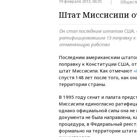
19 февраля 2013, 06:35
Общест
Штат Миссисипи о
Он стал последним штатом США, 
ратифицировавшим 13 поправку к
отменяющую рабство
Последним американским штато
поправку к Конституции США, о
штат Миссисипи. Как отмечают
«
спустя 148 лет после того, как он
территории страны.
В 1995 году сенат и палата пред
Миссисипи единогласно ратифици
однако официальной силы она не 
документа не была направлена, к
процедура, в Федеральный реест
формально на территории штата