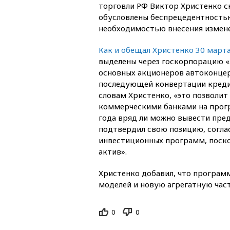
торговли РФ Виктор Христенко ск
обусловлены беспрецедентность
необходимостью внесения измен
Как и обещал Христенко 30 март
выделены через госкорпорацию «
основных акционеров автоконце
последующей конвертации кредит
словам Христенко, «это позволит
коммерческими банками на прогр
года вряд ли можно вывести пред
подтвердил свою позицию, согла
инвестиционных программ, поско
актив».
Христенко добавил, что програм
моделей и новую агрегатную част
0
0