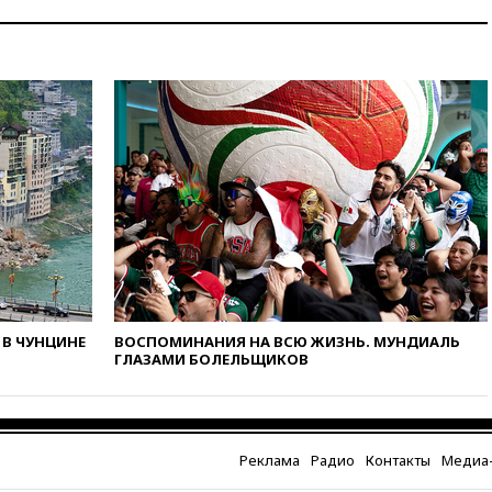
09:56
Хакеры нашли
документы об ударах ВСУ по
нефтяным терминалам в
России
09:49
WSJ: Трамп «сходит с
ума» из-за сообщений в СМИ
об истощении боеприпасов у
США
09:36
Исландия и Черногория
в 2028 году могут войти в
состав Евросоюза
09:18
Пашинян сообщил о
приверженности Армении
основополагающим
принципам ЕАЭС
В ЧУНЦИНЕ
ВОСПОМИНАНИЯ НА ВСЮ ЖИЗНЬ. МУНДИАЛЬ
ГЛАЗАМИ БОЛЕЛЬЩИКОВ
09:06
Гендиректора
удмуртской «Ижавиа»
попросили уволиться
08:51
Осужденный в России
Реклама
Радио
Контакты
Медиа-
американец Гилман
находится при смерти