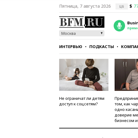
Пятница, 7 августа 2026
$
77
ЦБ
Busi
прям
Москва
ИНТЕРВЬЮ
ПОДКАСТЫ
КОМПА
СТИЛЬ
ТЕСТЫ
Не ограничат ли детям
Предприни
доступ к соцсетям?
том, как ча
одно касан
доверие м
бизнесом и