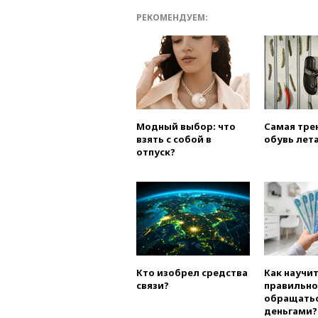
РЕКОМЕНДУЕМ:
Модный выбор: что
Самая тре
взять с собой в
обувь лета
отпуск?
Кто изобрел средства
Как научи
связи?
правильно
обращатьс
деньгами?