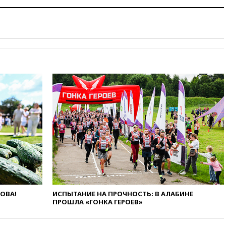
открытия второго маршрута в
Ормузском проливе
11:48
Жители Москвы и
Подмосковья сообщили о
громких взрывах
11:41
ТПП предлагает
изменить процедуру
банкротства для
пострадавших от атак БПЛА
продавцов
11:38
Шадаев исключил
запуск мессенджера на
«Госуслугах»
11:22
При стрельбе в школе в
Таиланде погибли пять
человек
11:19
Россия рассчитывает
заключить безвизовые
ЛОВА!
ИСПЫТАНИЕ НА ПРОЧНОСТЬ: В АЛАБИНЕ
соглашения с Индонезией и
ПРОШЛА «ГОНКА ГЕРОЕВ»
Малайзией
11:04
«Ведомости»: на партию