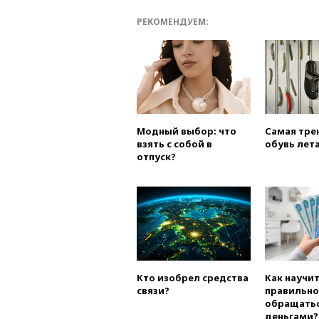
РЕКОМЕНДУЕМ:
Модный выбор: что
Самая тре
взять с собой в
обувь лета
отпуск?
Кто изобрел средства
Как научи
связи?
правильно
обращатьс
деньгами?