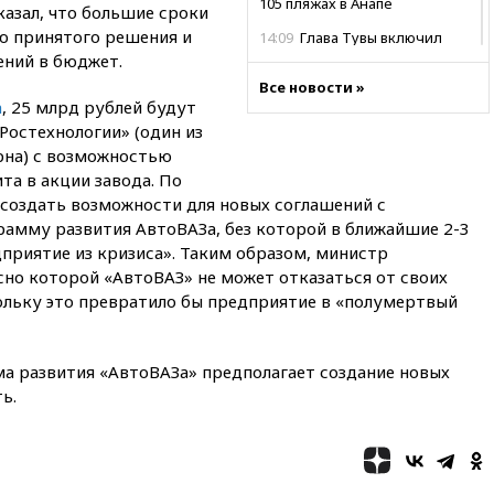
105 пляжах в Анапе
азал, что большие сроки
ю принятого решения и
14:09
Глава Тувы включил
сенатора Нарусову в список
ений в бюджет.
кандидатов в Совфед
Все новости »
а
, 25 млрд рублей будут
13:57
Wildberries запустит
Ростехнологии» (один из
программу по открытию
партнерских хабов
рна) с возможностью
а в акции завода. По
13:53
Сенаторы Аргентины
 создать возможности для новых соглашений с
одобрили скандальный
законопроект о частной
амму развития АвтоВАЗа, без которой в ближайшие 2-3
собственности
приятие из кризиса». Таким образом, министр
сно которой «АвтоВАЗ» не может отказаться от своих
13:36
ABC News: запасы
вооружений США достигли
льку это превратило бы предприятие в «полумертвый
крайне низкого уровня
13:16
«Родина» просит
ма развития «АвтоВАЗа» предполагает создание новых
Верховный суд снять «Яблоко»
с выборов
ь.
13:11
Путин обсудил с
президентом ОАЭ ситуацию в
Персидском заливе и на
Украине