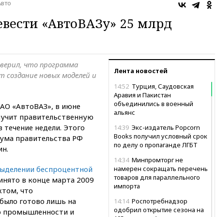
Авто
евести «АвтоВАЗу» 25 млрд
аверил, что программа
Лента новостей
т создание новых моделей и
14:52
Турция, Саудовская
Аравия и Пакистан
объединились в военный
АО «АвтоВАЗ», в июне
альянс
олучит правительственную
 течение недели. Этого
14:39
Экс-издатель Popcorn
Books получил условный срок
иума правительства РФ
по делу о пропаганде ЛГБТ
н.
14:34
Минпромторг не
выделении беспроцентной
намерен сокращать перечень
товаров для параллельного
инято в конце марта 2009
импорта
ктом, что
было готово лишь на
14:14
Роспотребнадзор
одобрил открытие сезона на
р промышленности и