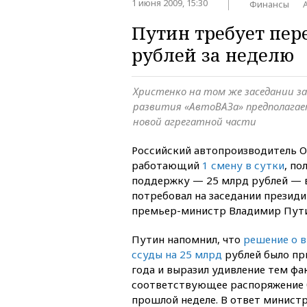
1 июня 2009, 15:30
Финансы
Путин требует пер
рублей за неделю
Христенко на том же заседании з
развития «АвтоВАЗа» предполагае
новой агрегатной части
Российский автопроизводитель О
работающий
1 смену в сутки
, п
поддержку — 25 млрд рублей — в
потребовал на заседании презид
премьер-министр Владимир Пути
Путин напомнил, что
решение о 
ссуды на 25 млрд
рублей было пр
года и выразил удивление тем фа
соответствующее распоряжение 
прошлой неделе. В ответ минист