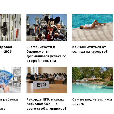
«Яблоко» ополчились
конкуренты
10:59
Торговые центры и кафе
в России могут обязать
раздавать питьевую воду
бесплатно
10:41
Бывшая глава брокера
Mind Money Юлия Хандошко
признала свою вину
ндовая
Знаменитости и
Как защититься от
 – 2026
бизнесмены,
солнца на курорте?
10:41
Пашинян: Армения
добившиеся успеха со
понимает невозможность
второй попытки
одновременного членства в
ЕС и ЕАЭС
10:21
ФСБ задержала более
20 сотрудников пунктов
обмена криптовалюты в
«Москве-Сити»
10:13
Минтранс предлагает
ть ребенка
Рекорды ЕГЭ: в каких
Самые модные пляжи
тратить средства дорожных
регионах больше
— 2026
фондов на защиту трасс от
я с
всего стобалльников?
БПЛА