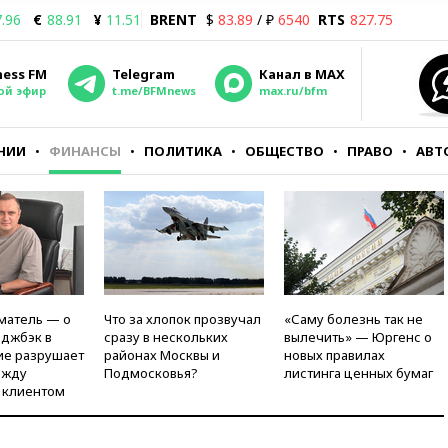
.96
€
88.91
¥
11.51
BRENT
$
83.89
/ ₽
6540
RTS
827.75
ness FM
Telegram
Канал в MAX
ой эфир
t.me/BFMnews
max.ru/bfm
НИИ
ФИНАНСЫ
ПОЛИТИКА
ОБЩЕСТВО
ПРАВО
АВТ
матель — о
Что за хлопок прозвучал
«Саму болезнь так не
рджбэк в
сразу в нескольких
вылечить» — Юргенс о
ие разрушает
районах Москвы и
новых правилах
ежду
Подмосковья?
листинга ценных бумаг
 клиентом