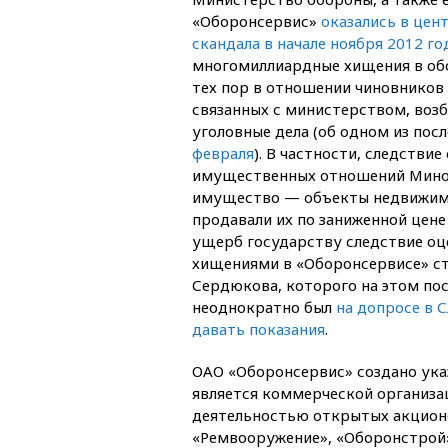
«Оборонсервис»
оказались в цен
скандала в начале ноября 2012 го
многомиллиардные хищения в обо
тех пор в отношении чиновников
связанных с министерством, воз
уголовные дела (об одном из пос
февраля
). В частности, следстви
имущественных отношений Миноб
имущество — объекты недвижимос
продавали их по заниженной цене
ущерб государству следствие оце
хищениями в «Оборонсервисе» ст
Сердюкова, которого на этом по
неоднократно был
на допросе в 
давать показания
.
ОАО «Оборонсервис» создано указ
является коммерческой организа
деятельностью открытых акцион
«Ремвооружение», «Оборонстрой»