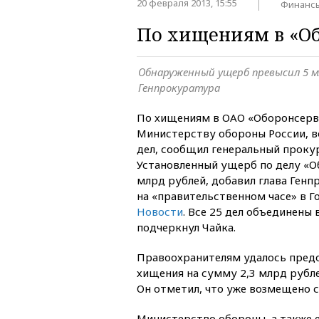
20 февраля 2013, 15:55
Финанс
По хищениям в «Об
Обнаруженный ущерб превысил 5 м
Генпрокуратура
По хищениям в ОАО «Оборонсерв
Министерству обороны России, в
дел, сообщил генеральный проку
Установленный ущерб по делу «О
млрд рублей, добавил глава Генп
на «правительственном часе» в Г
Новости
. Все 25 дел объединены 
подчеркнул Чайка.
Правоохранителям удалось пред
хищения на сумму 2,3 млрд рубле
Он отметил, что уже возмещено 
Министерство обороны, а также 