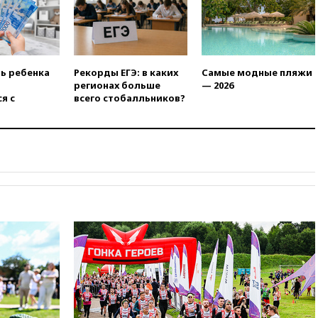
вчера, 21:25
Руслан Терновой
выиграл золото чемпионата
Европы в прыжках с 10-
метровой вышки
вчера, 21:10
РФ не получала
ть ребенка
Рекорды ЕГЭ: в каких
Самые модные пляжи
обращений о прекращении
регионах больше
— 2026
концессии строительства ж/д
я с
всего стобалльников?
в Армении
вчера, 21:00
В России вновь
обсуждают эксперимент по
онлайн-продаже алкоголя
вчера, 20:45
Матвиенко:
россиянам могут
рекомендовать не посещать
Армению
вчера, 20:35
ПВО за день
сбила еще 281 украинский
беспилотник над Россией
вчера, 20:27
Ямпольская
призвала оптимизировать
олимпиады для поступления в