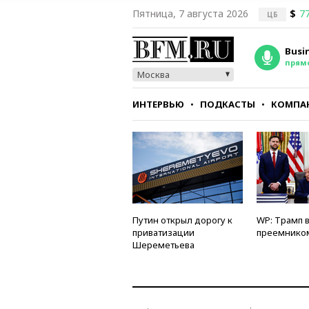
Пятница, 7 августа 2026
$
77
ЦБ
Busi
прям
Москва
ИНТЕРВЬЮ
ПОДКАСТЫ
КОМПА
СТИЛЬ
ТЕСТЫ
Путин открыл дорогу к
WP: Трамп 
приватизации
преемнико
Шереметьева