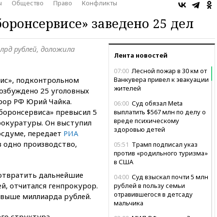
ы
Общество
Право
Конфликты
оронсервисе» заведено 25 дел
лрд рублей, доложила
Лента новостей
07:00
Лесной пожар в 30 км от
ис», подконтрольном
Ванкувера привел к эвакуации
жителей
озбуждено 25 уголовных
рор РФ Юрий Чайка.
06:00
Суд обязал Meta
боронсервиса» превысил 5
выплатить $567 млн по делу о
вреде психическому
рокуратуры. Он выступил
здоровью детей
осдуме, передает
РИА
в одно производство,
05:51
Трамп подписал указ
против «родильного туризма»
в США
отвратить дальнейшие
04:00
Суд взыскал почти 5 млн
й, отчитался генпрокурор.
рублей в пользу семьи
отравившегося в детсаду
свыше миллиарда рублей.
мальчика
его структура