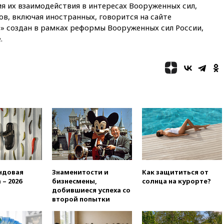
ия их взаимодействия в интересах Вооруженных сил,
вчера, 22:35
Винисиус
ов, включая иностранных, говорится на сайте
продлил контракт с «Реалом»
» создан в рамках реформы Вооруженных сил России,
до 2032 года
.
вчера, 22:28
Отказаться от
российского гражданства
станет значительно дороже
вчера, 22:20
Путин назвал 76-ю
гвардейскую десантно-
штурмовую дивизию
легендарной
вчера, 22:15
Путин заслушал
доклад о ситуации на
добропольском направлении
вчера, 21:58
Генпрокуратура
признала нежелательным в
ндовая
Знаменитости и
Как защититься от
РФ американский Human
 – 2026
бизнесмены,
солнца на курорте?
Rights Foundation
добившиеся успеха со
вчера, 21:35
«Аэрофлот»
второй попытки
отменяет часть рейсов в Сочи
и Геленджик