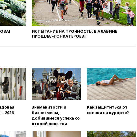
вузы
вчера, 20:15
Минтранс
предложил оплачивать
защиту дорог от БПЛА из
средств на ремонт
ЛОВА!
ИСПЫТАНИЕ НА ПРОЧНОСТЬ: В АЛАБИНЕ
ПРОШЛА «ГОНКА ГЕРОЕВ»
вчера, 20:00
Зеленский 8
августа посетит Сербию с
официальным визитом
вчера, 19:58
В Госдуму будет
внесен законопроект об
отмене ЕГЭ
вчера, 19:50
Аэропорты Сочи и
Ярославля приостановили
работу
вчера, 19:35
WP: Трамп
призвал доноров-
ндовая
Знаменитости и
Как защититься от
республиканцев поддержать
 – 2026
бизнесмены,
солнца на курорте?
Вэнса на выборах 2028 года
добившиеся успеха со
второй попытки
вчера, 19:20
Число ломбардов
в РФ превысило максимум
2022 года