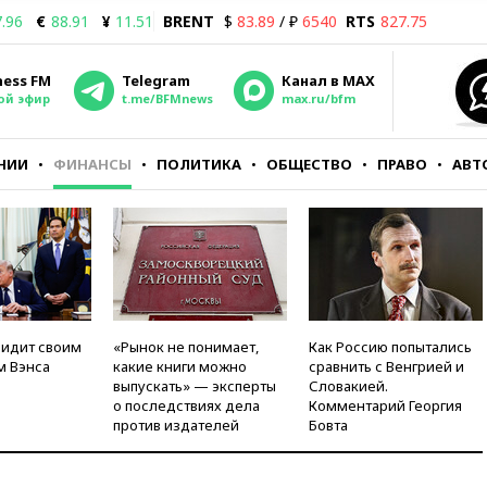
.96
€
88.91
¥
11.51
BRENT
$
83.89
/ ₽
6540
RTS
827.75
ness FM
Telegram
Канал в MAX
ой эфир
t.me/BFMnews
max.ru/bfm
НИИ
ФИНАНСЫ
ПОЛИТИКА
ОБЩЕСТВО
ПРАВО
АВТ
видит своим
«Рынок не понимает,
Как Россию попытались
м Вэнса
какие книги можно
сравнить с Венгрией и
выпускать» — эксперты
Словакией.
о последствиях дела
Комментарий Георгия
против издателей
Бовта