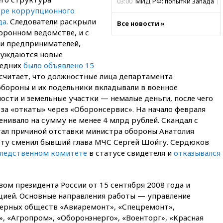
03:00
МИД РФ: попытки Запада
тре коррупционного
рассорить Россию и Казахстан
обречены на провал
да
. Следователи раскрыли
Все новости »
ронном ведомстве, и с
02:00
Ни один водоем Англии
 и предпринимателей,
не соответствует нормам
химической безопасности
буждаются новые
ледних
было объявлено 15
01:00
Трамп: США сами
е считает, что должностные лица департамента
нуждаются в дальнобойных
ракетах и системах Patriot
ороны и их подельники вкладывали в военное
ти и земельные участки — немалые деньги, после чего
00:01
Трамп заявил о
 за «откаты» через «Оборонсервис». На начало февраля
необходимости пополнения
арсенала США
нивало на сумму не менее 4 млрд рублей. Скандал с
ал причиной отставки министра обороны Анатолия
вчера, 23:28
Слуцкий призвал
сту сменил бывший глава МЧС Сергей Шойгу. Сердюков
признать «Яблоко»
Следственном комитете
в статусе свидетеля и
нежелательной организацией
отказывался
вчера, 23:15
В Смоленске
ребенок и женщина погибли
ом президента России от 15 сентября 2008 года и
при падении деревьев во
время урагана
цией. Основные направления работы — управление
ерных обществ «Авиаремонт», «Спецремонт»,
вчера, 22:55
В Москве в
, «Агропром», «Оборонэнерго», «Военторг», «Красная
пятницу ожидаются ливни