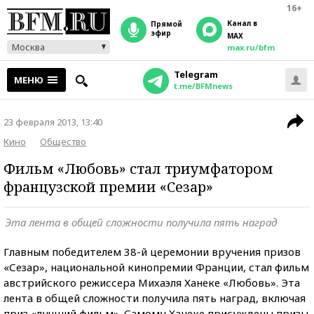
16+
Канал в
прямой
эфир
MAX
Москва
max.ru/bfm
Telegram
МЕНЮ
t.me/BFMnews
23 февраля 2013, 13:40
Кино
Общество
Фильм «Любовь» стал триумфатором
французской премии «Сезар»
Эта лента в общей сложности получила пять наград
Главным победителем 38-й церемонии вручения призов
«Сезар», национальной кинопремии Франции, стал фильм
австрийского режиссера Михаэля Ханеке «Любовь». Эта
лента в общей сложности получила пять наград, включая
приз «лучший фильм». Самому Ханеке присуждены призы