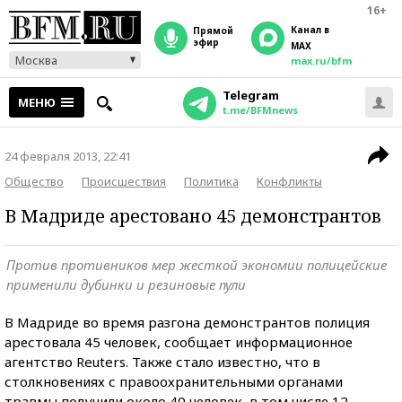
16+
Канал в
прямой
эфир
MAX
Москва
max.ru/bfm
Telegram
МЕНЮ
t.me/BFMnews
24 февраля 2013, 22:41
Общество
Происшествия
Политика
Конфликты
В Мадриде арестовано 45 демонстрантов
Против противников мер жесткой экономии полицейские
применили дубинки и резиновые пули
В Мадриде во время разгона демонстрантов полиция
арестовала 45 человек, сообщает информационное
агентство Reuters. Также стало известно, что в
столкновениях с правоохранительными органами
травмы получили около 40 человек, в том числе 12