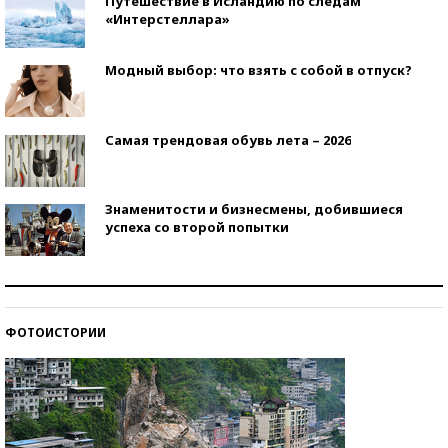
Путешествие в Исландию по следам
«Интерстеллара»
Модный выбор: что взять с собой в отпуск?
Самая трендовая обувь лета – 2026
Знаменитости и бизнесмены, добившиеся
успеха со второй попытки
Как защититься от солнца на курорте?
ФОТОИСТОРИИ
Кто изобрел средства связи?