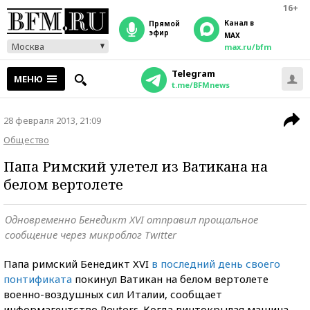
16+
Канал в
прямой
эфир
MAX
Москва
max.ru/bfm
Telegram
МЕНЮ
t.me/BFMnews
28 февраля 2013, 21:09
Общество
Папа Римский улетел из Ватикана на
белом вертолете
Одновременно Бенедикт XVI отправил прощальное
сообщение через микроблог Twitter
Папа римский Бенедикт XVI
в последний день своего
понтификата
покинул Ватикан на белом вертолете
военно-воздушных сил Италии, сообщает
информагентство Reuters. Когда винтокрылая машина