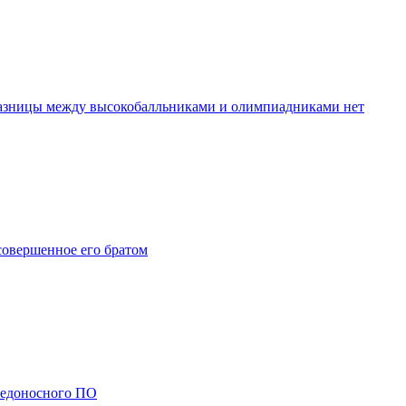
разницы между высокобалльниками и олимпиадниками нет
совершенное его братом
редоносного ПО