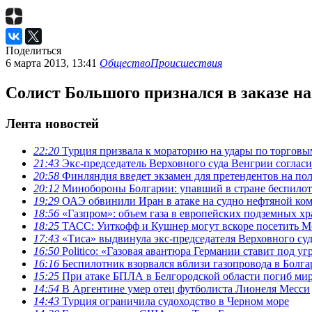
Поделиться
6 марта 2013, 13:41
Общество
Происшествия
Солист Большого признался в заказе н
Лента новостей
22:20
Турция призвала к мораторию на удары по торговы
21:43
Экс-председатель Верховного суда Венгрии согласи
20:58
Финляндия введет экзамен для претендентов на по
20:12
Минобороны Болгарии: упавший в стране беспилотн
19:29
ОАЭ обвинили Иран в атаке на судно нефтяной к
18:56
«Газпром»: объем газа в европейских подземных х
18:25
ТАСС: Уиткофф и Кушнер могут вскоре посетить М
17:43
«Тиса» выдвинула экс-председателя Верховного суд
16:50
Politico: «Газовая авантюра Германии ставит под у
16:16
Беспилотник взорвался вблизи газопровода в Болг
15:25
При атаке БПЛА в Белгородской области погиб ми
14:54
В Аргентине умер отец футболиста Лионеля Месси
14:43
Турция ограничила судоходство в Черном море