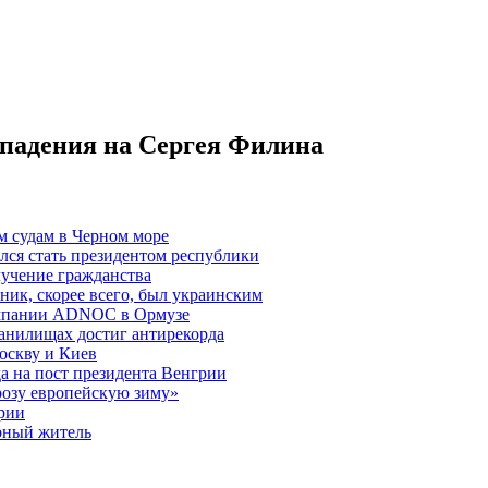
ападения на Сергея Филина
м судам в Черном море
лся стать президентом республики
лучение гражданства
ик, скорее всего, был украинским
омпании ADNOC в Ормузе
ранилищах достиг антирекорда
оскву и Киев
а на пост президента Венгрии
грозу европейскую зиму»
арии
рный житель