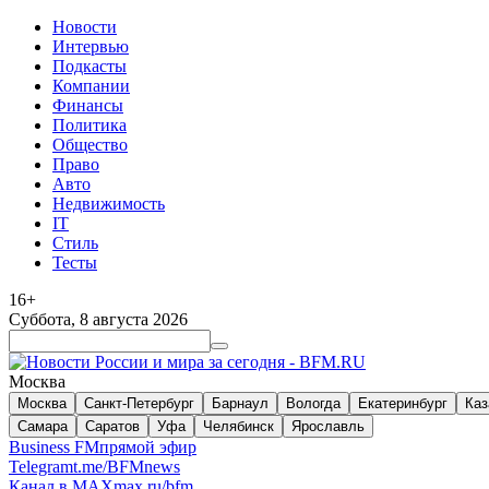
Новости
Интервью
Подкасты
Компании
Финансы
Политика
Общество
Право
Авто
Недвижимость
IT
Стиль
Тесты
16+
Суббота, 8 августа 2026
Москва
Москва
Санкт-Петербург
Барнаул
Вологда
Екатеринбург
Каз
Самара
Саратов
Уфа
Челябинск
Ярославль
Business FM
прямой эфир
Telegram
t.me/BFMnews
Канал в MAX
max.ru/bfm