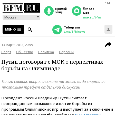
16+
Канал в
прямой
эфир
MAX
Москва
max.ru/bfm
Telegram
МЕНЮ
t.me/BFMnews
13 марта 2013, 20:59
Спорт
Общество
Политика
Персоны
Путин поговорит с МОК о перпективах
борьбы на Олимпиаде
По его словам, вопрос исключения этого вида спорта из
программы требует отдельной дискуссии
Президент России Владимир Путин считает
неоправданным возможное изъятие борьбы из
программы Олимпийских игр и выступает за включение в
нее такого вида как самбо, сообщает
РИА Новости
.