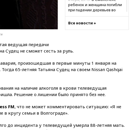
ребенок и женщина погибли
при падении деревьев во
время урагана
Все новости »
вчера, 22:55
В Москве в
пятницу ожидаются ливни
ти
вчера, 22:35
Винисиус
продлил контракт с «Реалом»
тая ведущая передачи
до 2032 года
а Судец не сможет сесть за руль.
вчера, 22:28
Отказаться от
 авария, произошедшая в первые минуты 1 января на
российского гражданства
станет значительно дороже
огда 65-летняя Татьяна Судец на своем Nissan Qashqai
вчера, 22:20
Путин назвал 76-ю
гвардейскую десантно-
вания на наличие алкоголя в крови телеведущая
штурмовую дивизию
легендарной
ришла. Решение о лишении было принято без нее.
вчера, 22:15
Путин заслушал
ness FM
, что не может комментировать ситуацию: «Я не
доклад о ситуации на
добропольском направлении
ле в кругу семьи в Волгограде».
вчера, 21:58
Генпрокуратура
олго до инцидента у телеведущей умерла 88-летняя мать.
признала нежелательным в