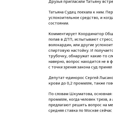
Друзья пригласили Татьяну встре
Татьяна Судец поехала к ним. Пер
успокоительное средство, и когд
состоянии.
Комментирует Координатор Обще
попав в ДТП, испытывают стресс, 
волокардин, или другие успокоит
спиртовую настойку. И получаетс
трубочку, обнаружат какие-то сл
наверно, вопрос находится не в ф
с точки зрения закона суд приня
Депутат-единорос Сергей Лысако
крови до 0,2 промилле, также гов
По словам Шкуматова, основная 
промилле, когда человек трезв, 
предлагают решить вопрос на мес
средняя ставка по Москве сейчас