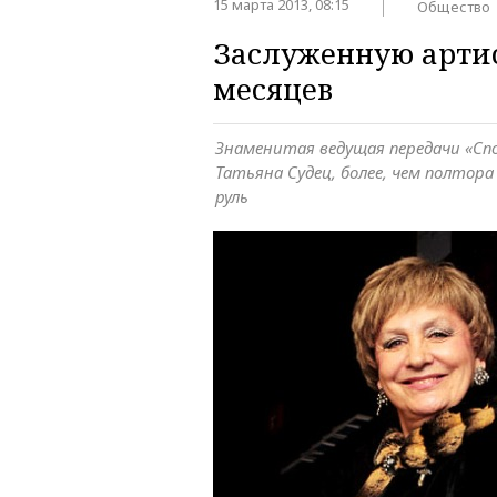
15 марта 2013, 08:15
Общество
Заслуженную артис
месяцев
Знаменитая ведущая передачи «Сп
Татьяна Судец, более, чем полтора
руль