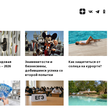
сбила еще 281 украинский
беспилотник над Россией
вчера, 20:27
Ямпольская
призвала оптимизировать
олимпиады для поступления в
вузы
вчера, 20:15
Минтранс
предложил оплачивать
защиту дорог от БПЛА из
средств на ремонт
вчера, 20:00
Зеленский 8
августа посетит Сербию с
ндовая
Знаменитости и
Как защититься от
официальным визитом
 – 2026
бизнесмены,
солнца на курорте?
добившиеся успеха со
вчера, 19:58
В Госдуму будет
второй попытки
внесен законопроект об
отмене ЕГЭ
вчера, 19:50
Аэропорты Сочи и
Ярославля приостановили
работу
вчера, 19:35
WP: Трамп