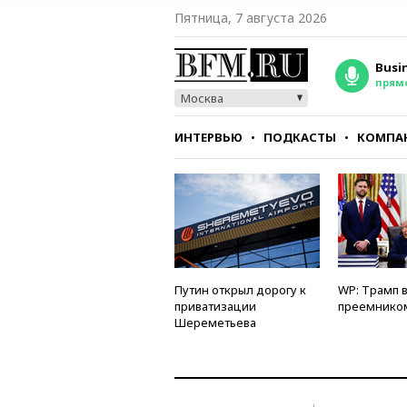
Пятница, 7 августа 2026
Busi
прям
Москва
ИНТЕРВЬЮ
ПОДКАСТЫ
КОМПА
СТИЛЬ
ТЕСТЫ
Путин открыл дорогу к
WP: Трамп 
приватизации
преемнико
Шереметьева