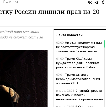
Политика
тку России лишили прав на 20
окойной ночи малыши»
Лента новостей
 года не сможет сесть за
02:00
Ни один водоем Англии
не соответствует нормам
химической безопасности
01:00
Трамп: США сами
нуждаются в дальнобойных
ракетах и системах Patriot
00:01
Трамп заявил о
необходимости пополнения
арсенала США
вчера, 23:28
Слуцкий призвал
признать «Яблоко»
нежелательной организацией
вчера, 23:15
В Смоленске