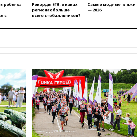
призвал доноров-
ть ребенка
Рекорды ЕГЭ: в каких
Самые модные пляжи
республиканцев поддержать
регионах больше
— 2026
Вэнса на выборах 2028 года
я с
всего стобалльников?
вчера, 19:20
Число ломбардов
в РФ превысило максимум
2022 года
вчера, 19:15
Жуковский и
аэропорт Геленджика
возобновили работу
вчера, 19:00
Путин уточнил
порядок присвоения воинских
званий добровольцам
вчера, 18:50
Euractiv: восток
Финляндии приходит в упадок
без российских туристов
вчера, 18:35
В Жуковском и
аэропорту Геленджика
введены ограничения
вчера, 18:21
Зюганов
присоединился к критике
«Яблока»