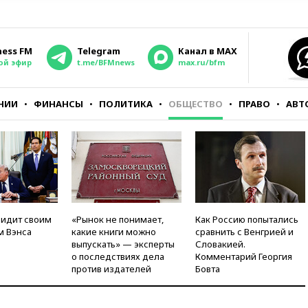
ness FM
Telegram
Канал в MAX
ой эфир
t.me/BFMnews
max.ru/bfm
НИИ
ФИНАНСЫ
ПОЛИТИКА
ОБЩЕСТВО
ПРАВО
АВТ
видит своим
«Рынок не понимает,
Как Россию попытались
м Вэнса
какие книги можно
сравнить с Венгрией и
выпускать» — эксперты
Словакией.
о последствиях дела
Комментарий Георгия
против издателей
Бовта