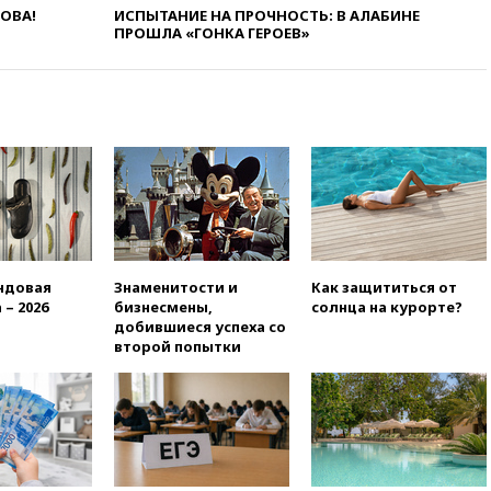
ЛОВА!
ИСПЫТАНИЕ НА ПРОЧНОСТЬ: В АЛАБИНЕ
вчера, 18:15
Четыре человека
ПРОШЛА «ГОНКА ГЕРОЕВ»
пострадали при атаках ВСУ на
Белгородскую область
вчера, 18:00
Совет мира
выбрал подрядчика для
строительства военной базы в
Газе
вчера, 17:50
Миронов призвал
снять «Яблоко» с выборов в
Госдуму
вчера, 17:45
Правительство
получит «золотую акцию» в
ндовая
Знаменитости и
Как защититься от
управлении аэропортом
 – 2026
бизнесмены,
солнца на курорте?
Шереметьево
добившиеся успеха со
второй попытки
вчера, 17:35
Шесть человек
пострадали при ударе ВСУ по
автобусу в Запорожской
области
вчера, 17:25
В аэропортах
Сочи и Геленджика сняты