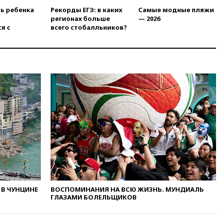
ограничения
ть ребенка
Рекорды ЕГЭ: в каких
Самые модные пляжи
вчера, 17:17
Власти РФ
регионах больше
— 2026
помогут пострадавшему от
я с
всего стобалльников?
атак на склады Wildberries
бизнесу
вчера, 16:55
Экс-директору
Popcorn Books запросили
четыре года условно
вчера, 16:46
ЦБ:
международные резервы
России снизились
вчера, 16:35
На
восстановление Херсонской
области направят 6,8 млрд
рублей
вчера, 16:16
The Guardian:
ученые США создали
гипоаллергенных собак
В ЧУНЦИНЕ
ВОСПОМИНАНИЯ НА ВСЮ ЖИЗНЬ. МУНДИАЛЬ
вчера, 15:45
Спутник
ГЛАЗАМИ БОЛЕЛЬЩИКОВ
«Электро-Л» № 5 введен в
эксплуатацию