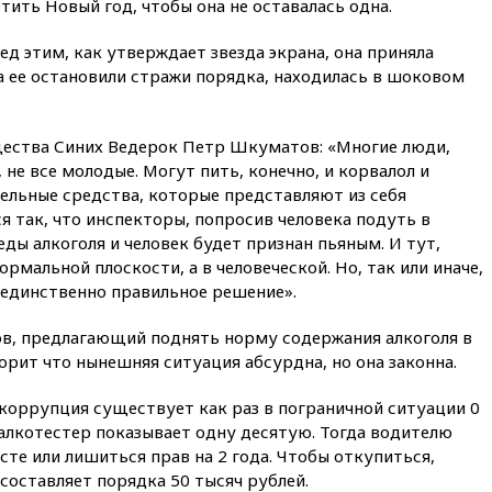
тить Новый год, чтобы она не оставалась одна.
РФ американский Human
Rights Foundation
ед этим, как утверждает звезда экрана, она приняла
вчера, 21:35
«Аэрофлот»
а ее остановили стражи порядка, находилась в шоковом
отменяет часть рейсов в Сочи
и Геленджик
вчера, 21:25
Руслан Терновой
ства Синих Ведерок Петр Шкуматов: «Многие люди,
выиграл золото чемпионата
не все молодые. Могут пить, конечно, и корвалол и
Европы в прыжках с 10-
ельные средства, которые представляют из себя
метровой вышки
я так, что инспекторы, попросив человека подуть в
вчера, 21:10
РФ не получала
еды алкоголя и человек будет признан пьяным. И тут,
обращений о прекращении
ормальной плоскости, а в человеческой. Но, так или иначе,
концессии строительства ж/д
в Армении
л единственно правильное решение».
вчера, 21:00
В России вновь
в, предлагающий поднять норму содержания алкоголя в
обсуждают эксперимент по
орит что нынешняя ситуация абсурдна, но она законна.
онлайн-продаже алкоголя
вчера, 20:45
Матвиенко:
коррупция существует как раз в пограничной ситуации 0
россиянам могут
а алкотестер показывает одну десятую. Тогда водителю
рекомендовать не посещать
Армению
те или лишиться прав на 2 года. Чтобы откупиться,
 составляет порядка 50 тысяч рублей.
вчера, 20:35
ПВО за день