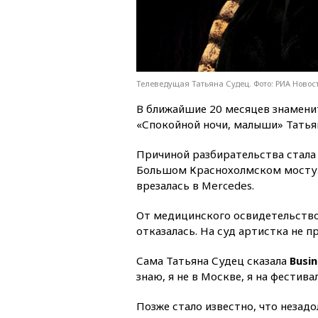
Телеведущая Татьяна Судец. Фото: РИА Новос
В ближайшие 20 месяцев знамени
«Спокойной ночи, малыши» Татьян
Причиной разбирательства стала
Большом Краснохолмском мосту. Т
врезалась в Mercedes.
От медицинского освидетельство
отказалась. На суд артистка не п
Сама Татьяна Судец сказала
Busi
знаю, я не в Москве, я на фестива
Позже стало известно, что незад