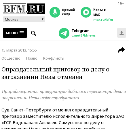
16+
Канал в
прямой
эфир
MAX
Москва
max.ru/bfm
Telegram
МЕНЮ
t.me/BFMnews
15 марта 2013, 15:55
Общество
Право
Конфликты
Оправдательный приговор по делу о
загрязнении Невы отменен
Природоохранная прокуратура добилась пересмотра дела о
загрязнении Невы нефтепродуктами
Суд Санкт-Петербурга отменил оправдательный
приговор заместителю исполнительного директора ЗАО
«ГСР Водоканал» Алексею Самусенко по делу о
загрязнении Невы нефтепродуктами, сообщает