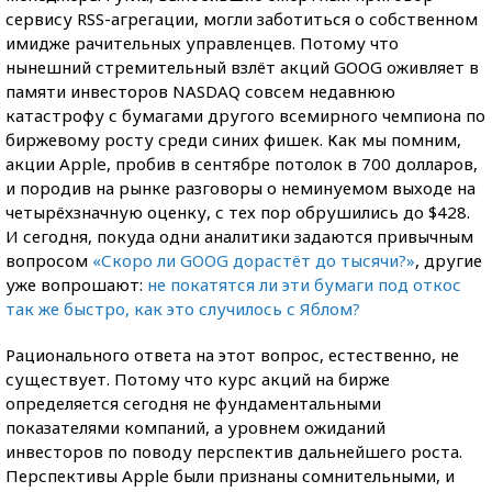
сервису RSS-агрегации, могли заботиться о собственном
имидже рачительных управленцев. Потому что
нынешний стремительный взлёт акций GOOG оживляет в
памяти инвесторов NASDAQ совсем недавнюю
катастрофу с бумагами другого всемирного чемпиона по
биржевому росту среди синих фишек. Как мы помним,
акции Apple, пробив в сентябре потолок в 700 долларов,
и породив на рынке разговоры о неминуемом выходе на
четырёхзначную оценку, с тех пор обрушились до $428.
И сегодня, покуда одни аналитики задаются привычным
вопросом
«Скоро ли GOOG дорастёт до тысячи?»
, другие
уже вопрошают:
не покатятся ли эти бумаги под откос
так же быстро, как это случилось с Яблом?
Рационального ответа на этот вопрос, естественно, не
существует. Потому что курс акций на бирже
определяется сегодня не фундаментальными
показателями компаний, а уровнем ожиданий
инвесторов по поводу перспектив дальнейшего роста.
Перспективы Apple были признаны сомнительными, и