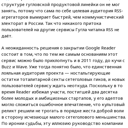
структуре гугловской продуктовой линейки он не мог
занять, потому что сама по себе целевая аудитория RSS-
агрегаторов вымирает быстрей, чем коммунистический
электорат в России. Так что никакого притока
пользователей на другие сервисы Гугла читалка RSS не
даёт.
А неожиданность решения о закрытии Google Reader
состоит в том, что по тем же самым основаниям этот
сервис можно было прихлопнуть и в 2011 году, до кучи с
Buzz и Wave. Уже тогда понятно было, что единственная
лояльная аудитория проекта — ностальгирующие
остатки тоталитарной секты сетеголовых гиков, и новых
пользователей сервису ждать неоткуда. Поскольку в то
время Reader избежал участи, постигшей два десятка
более молодых и амбициозных стартапов, у его адептов
могло сложиться ошибочное впечатление, что культовый
реликт решили не трогать в порядке жеста доброй воли
в сторону исчезающе малого сетеголового меньшинства.
По иронии судьбы, эту иллюзию руководство компании