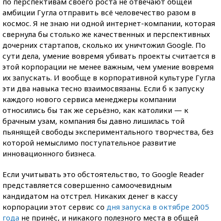
по перспективам своего роста не отвечают общей
амбиции Гугла отправить всё человечество разом в
космос. Я не знаю ни одной интернет-компании, которая
свернула бы столько же качественных и перспективных
дочерних стартапов, сколько их уничтожил Google. По
сути дела, умение вовремя убивать проекты считается в
этой корпорации не менее важным, чем умение вовремя
их запускать. И вообще в корпоративной культуре Гугла
эти два навыка тесно взаимосвязаны. Если б к запуску
каждого нового сервиса менеджеры компании
относились бы так же серьёзно, как католики — к
брачным узам, компания бы давно лишилась той
пьянящей свободы экспериментального творчества, без
которой немыслимо поступательное развитие
инновационного бизнеса.
Если учитывать это обстоятельство, то Google Reader
представляется совершенно самоочевидным
кандидатом на отстрел. Никаких денег в кассу
корпорации этот сервис со
дня запуска в октябре 2005
года
не принёс, и никакого полезного места в общей