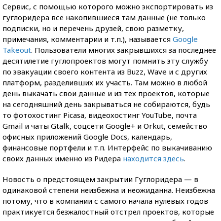
Сервис, с помощью которого можно экспортировать из
гуглоридера все накопившиеся там данные (не только
подписки, но и перечень друзей, свою разметку,
примечания, комментарии и т.п.), называется
Google
Takeout
. Пользователи многих закрывшихся за последнее
десятилетие гуглопроектов могут помнить эту службу
по эвакуации своего контента из Buzz, Wave и с других
платформ, разделивших их участь. Там можно в любой
день выкачать свои данные и из тех проектов, которые
на сегодняшний день закрываться не собираются, будь
то фотохостинг Picasa, видеохостинг YouTube, почта
Gmail и чаты Gtalk, соцсети Google+ и Orkut, семейство
офисных приложений Google Docs, календарь,
финансовые портфели и т.п. Интерфейс по выкачиванию
своих данных именно из Ридера
находится здесь
.
Новость о предстоящем закрытии Гуглоридера — в
одинаковой степени неизбежна и неожиданна. Неизбежна
потому, что в компании с самого начала нулевых годов
практикуется безжалостный отстрел проектов, которые