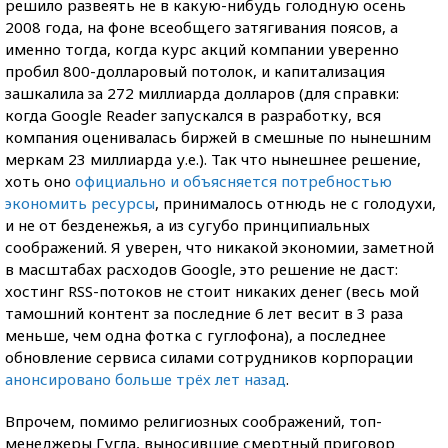
решило развеять не в какую-нибудь голодную осень
2008 года, на фоне всеобщего затягивания поясов, а
именно тогда, когда курс акций компании уверенно
пробил 800-долларовый потолок, и капитализация
зашкалила за 272 миллиарда долларов (для справки:
когда Google Reader запускался в разработку, вся
компания оценивалась биржей в смешные по нынешним
меркам 23 миллиарда у.е.). Так что нынешнее решение,
хоть оно
официально и объясняется потребностью
экономить ресурсы
, принималось отнюдь не с голодухи,
и не от безденежья, а из сугубо принципиальных
соображений. Я уверен, что никакой экономии, заметной
в масштабах расходов Google, это решение не даст:
хостинг RSS-потоков не стоит никаких денег (весь мой
тамошний контент за последние 6 лет весит в 3 раза
меньше, чем одна фотка с гуглофона), а последнее
обновление сервиса силами сотрудников корпорации
анонсировано больше трёх лет назад
.
Впрочем, помимо религиозных соображений, топ-
менеджеры Гугла, выносившие смертный приговор