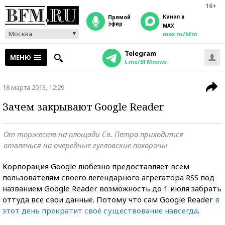
16+
Канал в
прямой
эфир
MAX
Москва
max.ru/bfm
Telegram
МЕНЮ
t.me/BFMnews
18 марта 2013, 12:29
Зачем закрывают Google Reader
От торжеств на площади Св. Петра приходится
отвлечься на очередные гугловские похороны
Корпорация Google любезно предоставляет всем
пользователям своего легендарного агрегатора RSS под
названием Google Reader возможность до 1 июля забрать
оттуда все свои данные. Потому что сам Google Reader
в
этот день прекратит своё существование навсегда
.