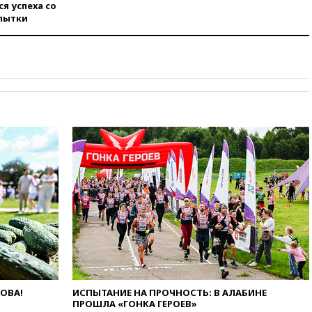
крупнейшим поставщиком
я успеха со
авиатоплива в Европу
пытки
06:30
США и Колумбия
обсуждают координацию
усилий против наркотрафика
05:30
ВМС Испании усилили
присутствие в Сеуте на фоне
миграционного кризиса
03:30
В Минстрое сравнили
качество жилья в Нью-Йорке и
России
02:30
Трамп попросил
отпустить его с круглого стола
в Госдепе, чтобы «вести
войну»
01:35
Мигрант погиб при
попытке попасть из Марокко в
Сеуту на параплане
00:30
FT: ЕС не готов принять в
ЛОВА!
ИСПЫТАНИЕ НА ПРОЧНОСТЬ: В АЛАБИНЕ
блок Украину из-за уровня
ПРОШЛА «ГОНКА ГЕРОЕВ»
коррупции