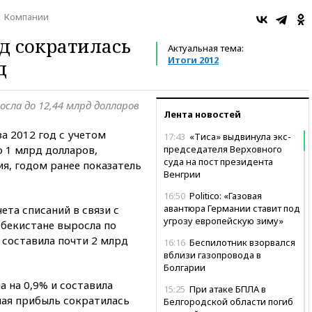
Компании
д сократилась
Актуальная тема:
Итоги 2012
д
сла до 12,44 млрд долларов
Лента новостей
а 2012 год с учетом
17:43
«Тиса» выдвинула экс-
о 1 млрд долларов,
председателя Верховного
суда на пост президента
я, годом ранее показатель
Венгрии
16:50
Politico: «Газовая
авантюра Германии ставит под
чета списаний в связи с
угрозу европейскую зиму»
збекистане выросла по
 составила почти 2 млрд
16:16
Беспилотник взорвался
вблизи газопровода в
Болгарии
а на 0,9% и составила
15:25
При атаке БПЛА в
ная прибыль сократилась
Белгородской области погиб