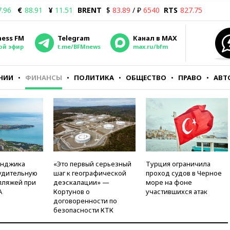
7.96
€
88.91
¥
11.51
BRENT
$
83.89
/ ₽
6540
RTS
827.75
ness FM
Telegram
Канал в MAX
ой эфир
t.me/BFMnews
max.ru/bfm
НИИ
ФИНАНСЫ
ПОЛИТИКА
ОБЩЕСТВО
ПРАВО
АВТ
енджика
«Это первый серьезный
Турция ограничила
удительную
шаг к географической
проход судов в Черное
пляжей при
деэскалации» —
море на фоне
А
Кортунов о
участившихся атак
договоренности по
безопасности КТК