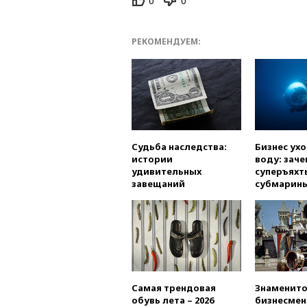
0
0
РЕКОМЕНДУЕМ:
Судьба наследства:
Бизнес ух
истории
воду: заче
удивительных
суперъяхт
завещаний
субмарин
Самая трендовая
Знаменито
обувь лета – 2026
бизнесмен