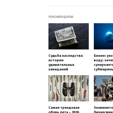
РЕКОМЕНДУЕМ:
Судьба наследства:
Бизнес ух
истории
воду: заче
удивительных
суперъяхт
завещаний
субмарин
Самая трендовая
Знаменито
обувь лета – 2026
бизнесмен