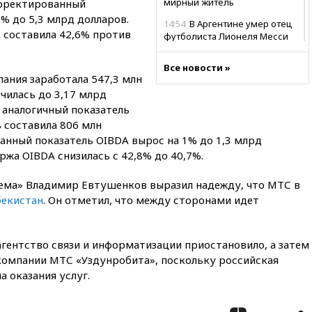
мирный житель
орректированный
3% до 5,3 млрд долларов.
14:54
В Аргентине умер отец
 составила 42,6% против
футболиста Лионеля Месси
14:43
Турция ограничила
Все новости »
судоходство в Черном море
пания заработала 547,3 млн
14:20
Генпрокурором США
ичилась до 3,17 млрд
стал Тодд Бланш
 аналогичный показатель
 составила 806 млн
13:37
Пляжи Геленджика
закрыты из-за опасности БПЛА
анный показатель OIBDA вырос на 1% до 1,3 млрд
жа OIBDA снизилась с 42,8% до 40,7%.
13:03
Испания ввела
погранконтроль для
тема» Владимир Евтушенков выразил надежду, что МТС в
итальянских туристов
бекистан
. Он отметил, что между сторонами идет
12:27
Возгорание на Ильском
НПЗ, вызванное атакой БПЛА,
потушили
гентство связи и информатизации приостановило, а затем
11:47
Суд оставил под
компании МТС «Уздунробита», поскольку российская
арестом Rolls-Royce блогера
 оказания услуг.
Лерчек
11:07
При столкновении