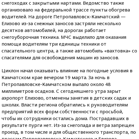
снегоходах с закрытыми нартами. Ведомство также
организовало на федеральной трассе пункты обогрева
водителей. На дороге Петропавловск-Камчатский —
Елизово из-за снежных заносов застряли несколько
десятков автомобилей, на дорогах работает
снегоуборочная техника. МЧС выделило для оказания
помощи водителям три единицы техники от
спасательного центра, а также автомобиль «вахтовка» со
спасателями для освобождения машин из заносов.
Циклон начал оказывать влияние на погодные условия в
Камчатском крае вечером 19 марта. За ночь в
Петропавловске-Камчатском выпало около 48
миллиметров осадков. С сегодняшнего утра зарыт
аэропорт Елизово, отменены занятия в детских садах и
школах. Власти региона обратились к руководителям
предприятий всех форм собственности с просьбой,
чтобы их сотрудники остались дома. Пострадавших в
результате пурги нет. Из-за снегопада и ветра запрещен
проезд, в том числе и для общественного транспорта, по
трассам Петропавловска-Камчатского и Елизова —