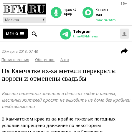
16+
Канал в
прямой
эфир
MAX
Москва
max.ru/bfm
Telegram
МЕНЮ
t.me/BFMnews
20 марта 2013, 07:48
Происшествия
Общество
Авто
На Камчатке из-за метели перекрыты
дороги и отменены свадьбы
Власти отменили занятия в детских садах и школах,
местных жителей просят не выходить из дома без крайней
необходимости
В Камчатском крае из-за крайне тяжелых погодных
условий запрещено движение по некоторым
автодорогам, закрыт аэропорт, а в Елизово и