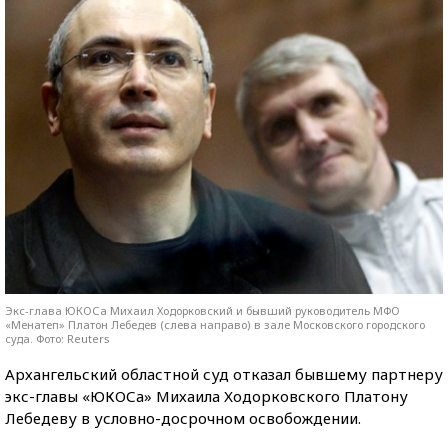
Экс-глава ЮКОСа Михаил Ходорковский и бывший руководитель МФО
«Менатеп» Платон Лебедев (слева направо) в зале Московского городского
суда. Фото: Reuters
Архангельский областной суд отказал бывшему партнеру
экс-главы «ЮКОСа» Михаила Ходорковского Платону
Лебедеву в условно-досрочном освобождении.