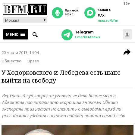
16+
Канал в
прямой
эфир
MAX
Москва
max.ru/bfm
Telegram
МЕНЮ
t.me/BFMnews
20 марта 2013, 14:04
Общество
Право
У Ходорковского и Лебедева есть шанс
выйти на свободу
Верховный суд запросил уголовные дела бизнесменов.
Адвокаты посчитали это «хорошим знаком». Однако
эксперты призывают не спешить с выводами: вряд ли
российская судебная система пойдет против самой себя