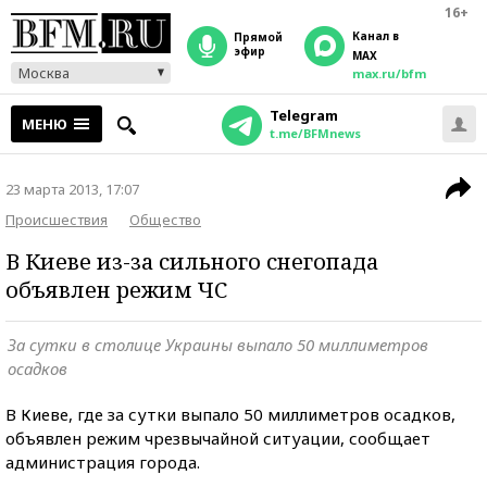
16+
Канал в
прямой
эфир
MAX
Москва
max.ru/bfm
Telegram
МЕНЮ
t.me/BFMnews
23 марта 2013, 17:07
Происшествия
Общество
В Киеве из-за сильного снегопада
объявлен режим ЧС
За сутки в столице Украины выпало 50 миллиметров
осадков
В Киеве, где за сутки выпало 50 миллиметров осадков,
объявлен режим чрезвычайной ситуации, сообщает
администрация города.