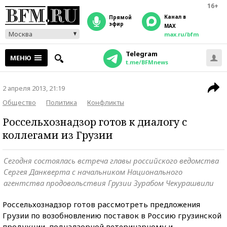
16+
Канал в
прямой
эфир
MAX
Москва
max.ru/bfm
Telegram
МЕНЮ
t.me/BFMnews
2 апреля 2013, 21:19
Общество
Политика
Конфликты
Россельхознадзор готов к диалогу с
коллегами из Грузии
Сегодня состоялась встреча главы российского ведомства
Сергея Данкверта с начальником Национального
агентства продовольствия Грузии Зурабом Чекурашвили
Россельхознадзор готов рассмотреть предложения
Грузии по возобновлению поставок в Россию грузинской
продукции, поднадзорной ветеринарному и